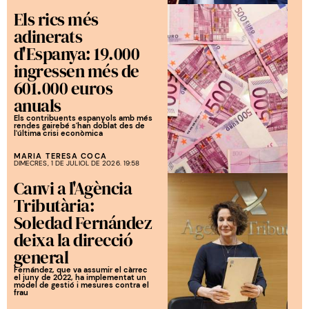
Els rics més
adinerats
d'Espanya: 19.000
ingressen més de
601.000 euros
anuals
Els contribuents espanyols amb més
rendes gairebé s'han doblat des de
l'última crisi econòmica
MARIA TERESA COCA
DIMECRES, 1 DE JULIOL DE 2026. 19:58
Canvi a l'Agència
Tributària:
Soledad Fernández
deixa la direcció
general
Fernández, que va assumir el càrrec
el juny de 2022, ha implementat un
model de gestió i mesures contra el
frau