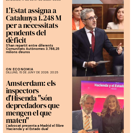
L'Estat assigna a
Catalunya 1.248 M
per a necessitats
pendents del
dèficit
S'han repartit entre diferents
Comunitats Autònomes 3.788,25
milions d'euros
ON ECONOMIA
DILLUNS, 15 DE JUNY DE 2026. 20:25
Amsterdam: els
inspectors
d'Hisenda "són
depredadors que
mengen el que
maten"
L'advocat presenta a Madrid el llibre
'Hacienda y el Estado dual'