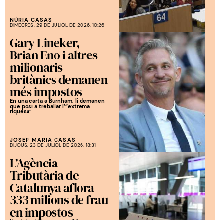
NÚRIA CASAS
DIMECRES, 29 DE JULIOL DE 2026. 10:26
Gary Lineker,
Brian Eno i altres
milionaris
britànics demanen
més impostos
En una carta a Burnham, li demanen
que posi a treballar l’“extrema
riquesa”
JOSEP MARIA CASAS
DIJOUS, 23 DE JULIOL DE 2026. 18:31
L’Agència
Tributària de
Catalunya aflora
333 milions de frau
en impostos