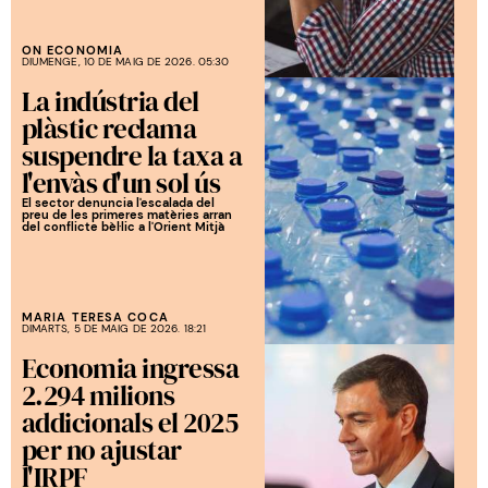
ON ECONOMIA
DIUMENGE, 10 DE MAIG DE 2026. 05:30
La indústria del
plàstic reclama
suspendre la taxa a
l'envàs d'un sol ús
El sector denuncia l'escalada del
preu de les primeres matèries arran
del conflicte bèl·lic a l'Orient Mitjà
MARIA TERESA COCA
DIMARTS, 5 DE MAIG DE 2026. 18:21
Economia ingressa
2.294 milions
addicionals el 2025
per no ajustar
l'IRPF