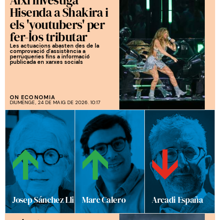
Hisenda a Shakira i
els 'youtubers' per
fer-los tributar
Les actuacions abasten des de la
comprovació d'assistència a
perruqueries fins a informació
publicada en xarxes socials
ON ECONOMIA
DIUMENGE, 24 DE MAIG DE 2026. 10:17
Josep Sánchez Llibre
Marc Calero
Arcadi España