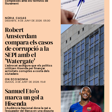
compleixes amb els terminis de
lliurament
NÚRIA CASAS
DISSABTE, 6 DE JUNY DE 2026. 05:30
Robert
Amsterdam
compara els casos
de corrupció a la
SEPI amb el
'Watergate'
L'advocat assegura que els polítics
utilitzen Hisenda per finançar
activitats corruptes a costa dels
ciutadans
ON ECONOMIA
DIJOUS, 4 DE JUNY DE 2026. 15:41
Samuel Eto'o
marca un gol a
Hisenda
L'Audiència Nacional dona la raó a
l'exjugador del Barça en una disputa