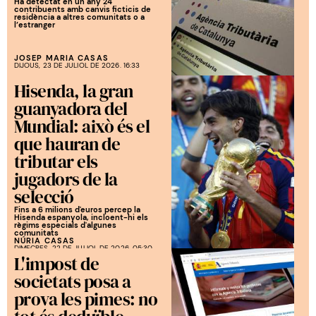
Ha detectat en un any 24
contribuents amb canvis ficticis de
residència a altres comunitats o a
l’estranger
JOSEP MARIA CASAS
DIJOUS, 23 DE JULIOL DE 2026. 16:33
Hisenda, la gran
guanyadora del
Mundial: això és el
que hauran de
tributar els
jugadors de la
selecció
Fins a 6 milions d'euros percep la
Hisenda espanyola, incloent-hi els
règims especials d'algunes
comunitats
NÚRIA CASAS
DIMECRES, 22 DE JULIOL DE 2026. 05:30
L'impost de
societats posa a
prova les pimes: no