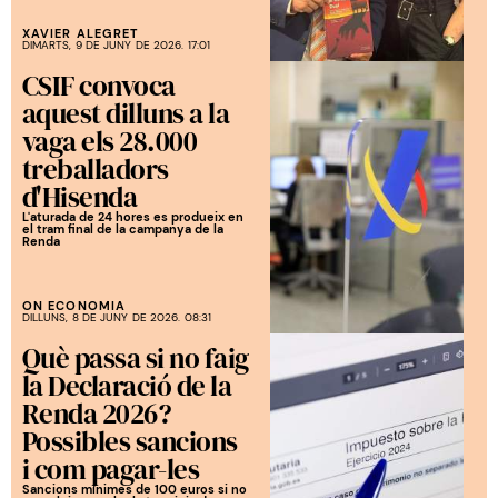
XAVIER ALEGRET
DIMARTS, 9 DE JUNY DE 2026. 17:01
CSIF convoca
aquest dilluns a la
vaga els 28.000
treballadors
d'Hisenda
L'aturada de 24 hores es produeix en
el tram final de la campanya de la
Renda
ON ECONOMIA
DILLUNS, 8 DE JUNY DE 2026. 08:31
Què passa si no faig
la Declaració de la
Renda 2026?
Possibles sancions
i com pagar-les
Sancions mínimes de 100 euros si no