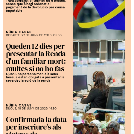
Transcorregut el termini de 6 mesos,
sense que s'hagi ordenat el
pagament de la devolució per causa
imputable
NÚRIA CASAS
DISSABTE, 27 DE JUNY DE 2026. 05:30
Queden 12 dies per
presentar la Renda
d'un familiar mort:
multes si no ho fas
Quan una persona mor, els seus
hereus estan obligats a presentar la
seva declaració de la renda
NÚRIA CASAS
DIJOUS, 18 DE JUNY DE 2026. 14:30
Confirmada la data
per inscriure's als