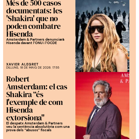
Més de 500 casos
documentats: les
'Shakira' que no
poden combatre
Hisenda
Amsterdam & Partners denunciarà
Hisenda davant l’ONU i l’OCDE
XAVIER ALEGRET
DILLUNS, 18 DE MAIG DE 2026. 17:55
Robert
Amsterdam: el cas
Shakira “és
l'exemple de com
Hisenda
extorsiona"
El despatx Amsterdam & Partners
veu la sentència absolutòria com una
prova dels “abusos” fiscals