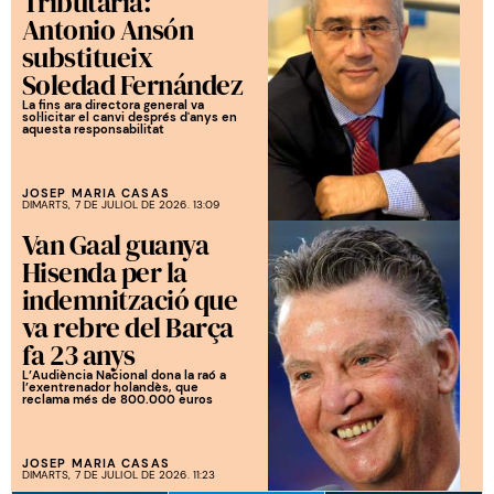
Tributària:
Antonio Ansón
substitueix
Soledad Fernández
La fins ara directora general va
sol·licitar el canvi després d'anys en
aquesta responsabilitat
JOSEP MARIA CASAS
DIMARTS, 7 DE JULIOL DE 2026. 13:09
Van Gaal guanya
Hisenda per la
indemnització que
va rebre del Barça
fa 23 anys
L’Audiència Nacional dona la raó a
l’exentrenador holandès, que
reclama més de 800.000 euros
JOSEP MARIA CASAS
DIMARTS, 7 DE JULIOL DE 2026. 11:23