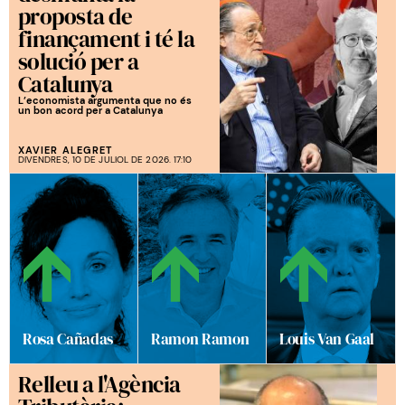
proposta de
finançament i té la
solució per a
Catalunya
L’economista argumenta que no és
un bon acord per a Catalunya
XAVIER ALEGRET
DIVENDRES, 10 DE JULIOL DE 2026. 17:10
Rosa Cañadas
Ramon Ramon
Louis Van Gaal
Relleu a l'Agència