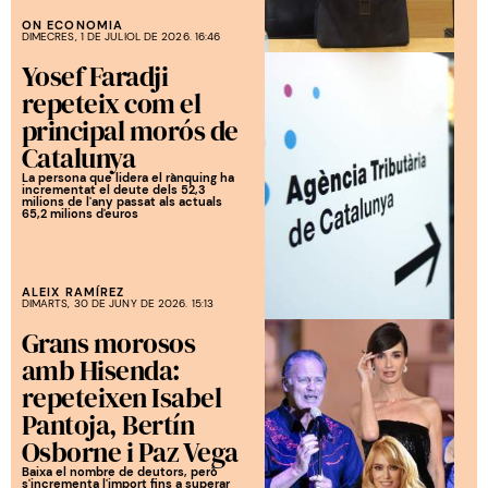
ON ECONOMIA
DIMECRES, 1 DE JULIOL DE 2026. 16:46
Yosef Faradji
repeteix com el
principal morós de
Catalunya
La persona que lidera el rànquing ha
incrementat el deute dels 52,3
milions de l'any passat als actuals
65,2 milions d'euros
ALEIX RAMÍREZ
DIMARTS, 30 DE JUNY DE 2026. 15:13
Grans morosos
amb Hisenda:
repeteixen Isabel
Pantoja, Bertín
Osborne i Paz Vega
Baixa el nombre de deutors, però
s'incrementa l'import fins a superar