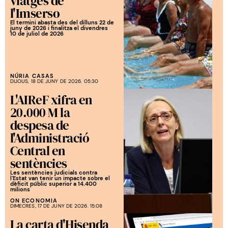
viatges de
l'Imserso
El termini abasta des del dilluns 22 de
juny de 2026 i finalitza el divendres
10 de juliol de 2026
NÚRIA CASAS
DIJOUS, 18 DE JUNY DE 2026. 05:30
L'AIReF xifra en
20.000 M la
despesa de
l'Administració
Central en
sentències
Les sentències judicials contra
l'Estat van tenir un impacte sobre el
dèficit públic superior a 14.400
milions
ON ECONOMIA
DIMECRES, 17 DE JUNY DE 2026. 15:08
La carta d'Hisenda