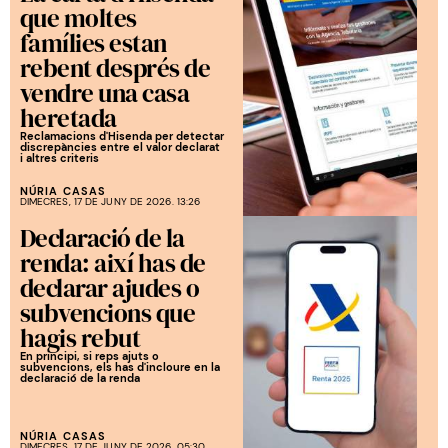
que moltes
famílies estan
rebent després de
vendre una casa
heretada
Reclamacions d'Hisenda per detectar
discrepàncies entre el valor declarat
i altres criteris
NÚRIA CASAS
DIMECRES, 17 DE JUNY DE 2026. 13:26
Declaració de la
renda: així has de
declarar ajudes o
subvencions que
hagis rebut
En principi, si reps ajuts o
subvencions, els has d'incloure en la
declaració de la renda
NÚRIA CASAS
DIMECRES, 17 DE JUNY DE 2026. 05:30