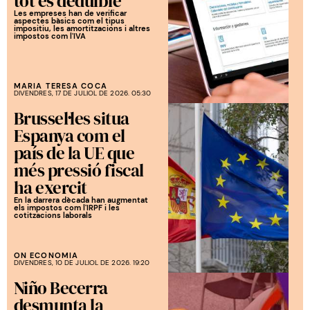
tot és deduïble
Les empreses han de verificar
aspectes bàsics com el tipus
impositiu, les amortitzacions i altres
impostos com l'IVA
MARIA TERESA COCA
DIVENDRES, 17 DE JULIOL DE 2026. 05:30
Brussel·les situa
Espanya com el
país de la UE que
més pressió fiscal
ha exercit
En la darrera dècada han augmentat
els impostos com l'IRPF i les
cotitzacions laborals
ON ECONOMIA
DIVENDRES, 10 DE JULIOL DE 2026. 19:20
Niño Becerra
desmunta la