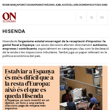
RODRI BARÇA
PORCÍ OSONA
PENSIÓ MÀXIMA JUBILACIÓ
CELLERS DOMENYS
COTXES XINES
HISENDA
Hisenda és
l'organisme estatal encarregat de la recaptació d'impostos i la
gestió fiscal a Espanya
. Les seves decisions afecten directament
autònoms,
empreses i contribuents
, especialment en campanyes clau com la declaració
de la renda o les inspeccions tributàries. També juga un paper rellevant en la
política econòmica del país.
Estalviar a Espanya
és més difícil que a
la resta d'Europa:
això és el que es
queda Hisenda
A Espanya, un euro invertit en un
dipòsit, un fons o una cartera
d'accions paga de mitjana més
impostos