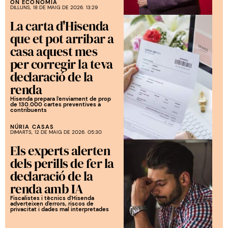
ON ECONOMIA
DILLUNS, 18 DE MAIG DE 2026. 13:29
La carta d'Hisenda
que et pot arribar a
casa aquest mes
per corregir la teva
declaració de la
renda
Hisenda prepara l'enviament de prop
de 130.000 cartes preventives a
contribuents
NÚRIA CASAS
DIMARTS, 12 DE MAIG DE 2026. 05:30
Els experts alerten
dels perills de fer la
declaració de la
renda amb IA
Fiscalistes i tècnics d'Hisenda
adverteixen d'errors, riscos de
privacitat i dades mal interpretades