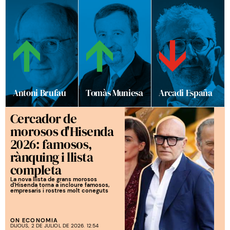
Antoni Brufau
Tomàs Muniesa
Arcadi España
Cercador de
morosos d'Hisenda
2026: famosos,
rànquing i llista
completa
La nova llista de grans morosos
d'Hisenda torna a incloure famosos,
empresaris i rostres molt coneguts
ON ECONOMIA
DIJOUS, 2 DE JULIOL DE 2026. 12:54