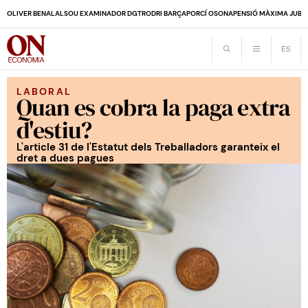
OLIVER BENALAL
SOU EXAMINADOR DGT
RODRI BARÇA
PORCÍ OSONA
PENSIÓ MÀXIMA JUBI
LABORAL
Quan es cobra la paga extra
d'estiu?
L'article 31 de l'Estatut dels Treballadors garanteix el
dret a dues pagues