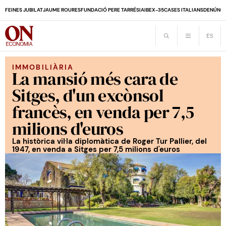
FEINES JUBILAT
JAUME ROURES
FUNDACIÓ PERE TARRÉS
IA
IBEX-35
CASES ITALIANS
DENÚNCI
IMMOBILIÀRIA
La mansió més cara de
Sitges, d'un excònsol
francès, en venda per 7,5
milions d'euros
La històrica vil·la diplomàtica de Roger Tur Pallier, del
1947, en venda a Sitges per 7,5 milions d'euros