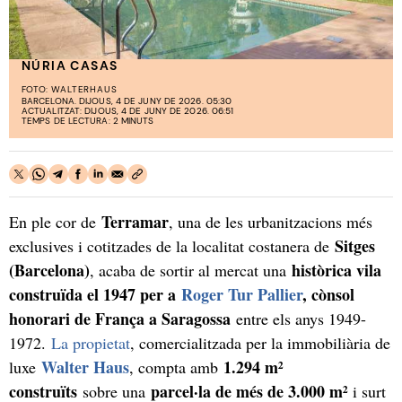
NÚRIA CASAS
FOTO:
WALTERHAUS
BARCELONA. DIJOUS, 4 DE JUNY DE 2026. 05:30
ACTUALITZAT: DIJOUS, 4 DE JUNY DE 2026. 06:51
TEMPS DE LECTURA: 2 MINUTS
Terramar
En ple cor de
, una de les urbanitzacions més
Sitges
exclusives i cotitzades de la localitat costanera de
(Barcelona)
històrica vila
, acaba de sortir al mercat una
construïda el 1947 per a
Roger Tur Pallier
, cònsol
honorari de França a Saragossa
entre els anys 1949-
1972.
La propietat
, comercialitzada per la immobiliària de
Walter Haus
1.294 m²
luxe
, compta amb
construïts
parcel·la de més de 3.000 m²
sobre una
i surt