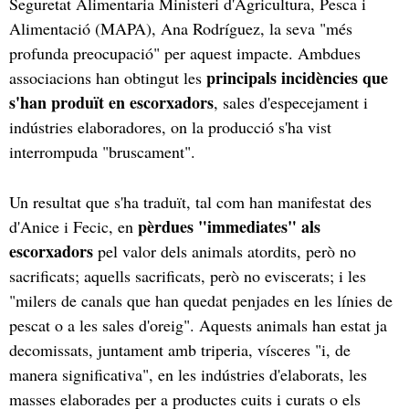
Seguretat Alimentaria Ministeri d'Agricultura, Pesca i
Alimentació (MAPA), Ana Rodríguez, la seva "més
profunda preocupació" per aquest impacte. Ambdues
principals incidències que
associacions han obtingut les
s'han produït en escorxadors
, sales d'especejament i
indústries elaboradores, on la producció s'ha vist
interrompuda "bruscament".
Un resultat que s'ha traduït, tal com han manifestat des
pèrdues "immediates" als
d'Anice i Fecic, en
escorxadors
pel valor dels animals atordits, però no
sacrificats; aquells sacrificats, però no eviscerats; i les
"milers de canals que han quedat penjades en les línies de
pescat o a les sales d'oreig". Aquests animals han estat ja
decomissats, juntament amb triperia, vísceres "i, de
manera significativa", en les indústries d'elaborats, les
masses elaborades per a productes cuits i curats o els