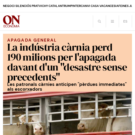
NEGOCI SILENCIÓS PRAT
VICHY CATALAN
TRUMP
INTERCANVI CASA VACANCES
IA
FEINES JUB
APAGADA GENERAL
La indústria càrnia perd
190 milions per l'apagada
davant d'un "desastre sense
precedents"
Les patronals càrnies anticipen "pèrdues immediates"
als escorxadors