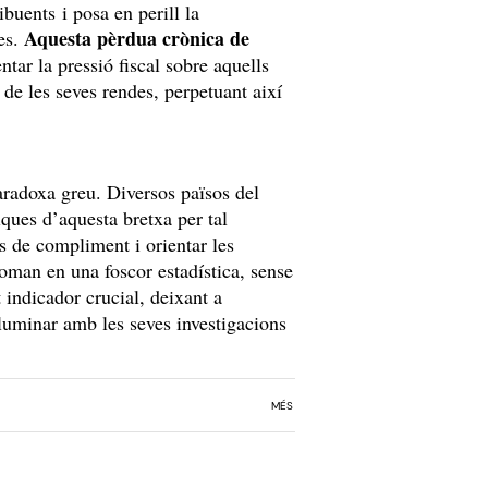
ibuents i posa en perill la
Aquesta pèrdua crònica de
ues.
ntar la pressió fiscal sobre aquells
 de les seves rendes, perpetuant així
aradoxa greu. Diversos països del
iques d’aquesta bretxa per tal
es de compliment i orientar les
 roman en una foscor estadística, sense
 indicador crucial, deixant a
·luminar amb les seves investigacions
MÉS