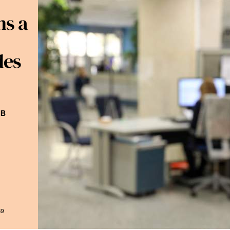
ns a
des
IB
39