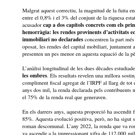
Malgrat aquest correctiu, la magnitud de la fuita en
entre el 0,8% i el 3% del conjunt de la riquesa esta
cap a dos capítols concrets com els pri
acusador
hemorràgia: les rendes provinents d’activitats ec
immobiliari no declarades
concentren la part més 
oposat, les rendes del capital mobiliari, juntament 
presenten un pes menor en aquesta equació de la p
L’anàlisi longitudinal de les dues dècades estudiad
les ombres
. Els resultats revelen una millora sosti
compliment fiscal agregat de l’IRPF al llarg de to
anys dos mil, la renda declarada pels contribuents n
el 75% de la renda real que generaven.
En els darrers anys, aquesta proporció ha ascendit f
85%. Aquesta evolució positiva, però, no ha sigut s
roman descomunal. L’any 2022, la renda que va roma
va ascendir a la impressionant xifra de 112.000 mil