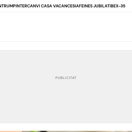
N
TRUMP
INTERCANVI CASA VACANCES
IA
FEINES JUBILAT
IBEX-35