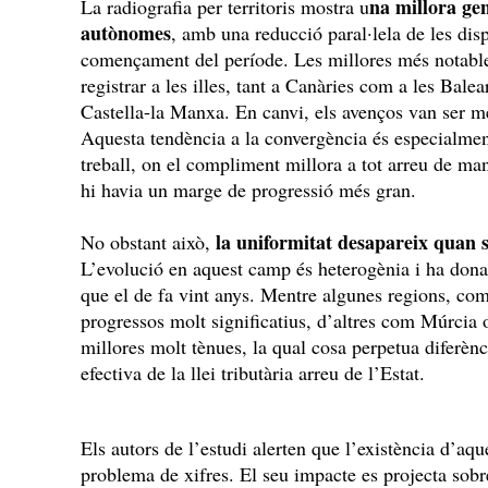
na millora gen
La radiografia per territoris mostra u
autònomes
, amb una reducció paral·lela de les disp
començament del període. Les millores més notable
registrar a les illes, tant a Canàries com a les Bale
Castella-la Manxa. En canvi, els avenços van ser m
Aquesta tendència a la convergència és especialment
treball, on el compliment millora a tot arreu de ma
hi havia un marge de progressió més gran.
la uniformitat desapareix quan s
No obstant això,
L’evolució en aquest camp és heterogènia i ha donat
que el de fa vint anys. Mentre algunes regions, co
progressos molt significatius, d’altres com Múrcia 
millores molt tènues, la qual cosa perpetua diferènc
efectiva de la llei tributària arreu de l’Estat.
Els autors de l’estudi alerten que l’existència d’aq
problema de xifres. El seu impacte es projecta sobr