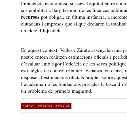
l’eficiència econòmica, soscava l'equitat entre contr
sostenibilitat a llarg termini de les finances públiq
recursos
pot obligar, en última instància, a increme
ciutadans i empreses que sí que declaren la totalitat
un cicle d’injustícia.
En aquest context, Vallés i Zárate assenyalen una p
nostre entorn realitzen estimacions oficials i periòd
d’avaluar amb rigor l’eficàcia de les seves polítiqu
estratègies de control tributari. Espanya, en canvi,
disposar d’estimacions oficials pròpies sobre aquest
l’acadèmia i a les fundacions privades la tasca d’il
un problema de primera magnitud.
HISENDA
IMPOSTOS
IMPOSTOS