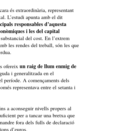
cara és extraordinària, representant
tal. L’estudi apunta amb el dit
ncipals responsables d’aquesta
onòmiques i les del capital
substancial del cost. En l’extrem
amb les rendes del treball, són les que
èrdua.
un raig de llum enmig de
es ofereix
nguda i generalitzada en el
t el període. A començaments dels
omés representava entre el setanta i
ins a aconseguir nivells propers al
uficient per a tancar una bretxa que
ndre fora dels fulls de declaració
ions d’euros.