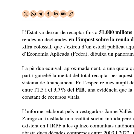
51.000 milions
L’Estat va deixar de recaptar fins a
en l’impost sobre la renda d
rendes no declarades
xifra colossal, que s’extreu d’un estudi publicat aq
d’Economia Aplicada (Fedea), dibuixa un panorama 
La pèrdua equival, aproximadament, a una quota que
part i gairebé la meitat del total recaptat per aques
sistema de finançament. En l’espectre més ampli de
el 3,7% del PIB
entre l'1,5 i
, una evidència que la 
constant de recursos vitals.
L’informe, elaborat pels investigadors Jaime Vallés
Zaragoza, trasllada una realitat sovint intuïda però d
existent en l’IRPF a les quinze comunitats autònom
abasta dues dècades compreses entre 2003 i 2022,