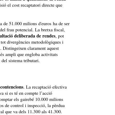
sió el cost recaptatori directe que
a de 51.000 milions d'euros ha de ser
el frau potencial. La bretxa fiscal,
cultació deliberada de rendes
, pot
 i tot divergències metodològiques i
es. Distingeixen clarament aquest
s ampli que engloba activitats
t del sistema tributari.
 contencions
. La recaptació efectiva
va si es té en compte l’acció
comptar els gairebé 10.000 milions
os de control i inspecció, la pèrdua
rval que va dels 11.300 als 41.300.