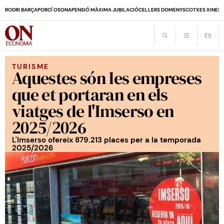
RODRI BARÇA
PORCÍ OSONA
PENSIÓ MÀXIMA JUBILACIÓ
CELLERS DOMENYS
COTXES XINES
TURISME
Aquestes són les empreses
que et portaran en els
viatges de l'Imserso en
2025/2026
L'Imserso ofereix 879.213 places per a la temporada
2025/2026