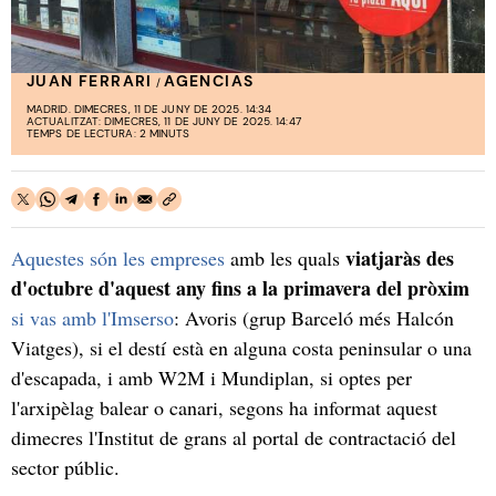
JUAN FERRARI
AGENCIAS
/
MADRID. DIMECRES, 11 DE JUNY DE 2025. 14:34
ACTUALITZAT: DIMECRES, 11 DE JUNY DE 2025. 14:47
TEMPS DE LECTURA: 2 MINUTS
viatjaràs des
Aquestes són les empreses
amb les quals
d'octubre d'aquest any fins a la primavera del pròxim
si vas amb l'Imserso
: Avoris (grup Barceló més Halcón
Viatges), si el destí està en alguna costa peninsular o una
d'escapada, i amb W2M i Mundiplan, si optes per
l'arxipèlag balear o canari, segons ha informat aquest
dimecres l'Institut de grans al portal de contractació del
sector públic.