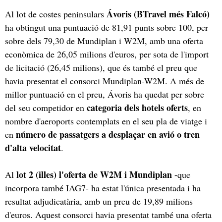
Ávoris (BTravel més Falcó)
Al lot de costes peninsulars
ha obtingut una puntuació de 81,91 punts sobre 100, per
sobre dels 79,30 de Mundiplan i W2M, amb una oferta
econòmica de 26,05 milions d'euros, per sota de l'import
de licitació (26,45 milions), que és també el preu que
havia presentat el consorci Mundiplan-W2M. A més de
millor puntuació en el preu, Ávoris ha quedat per sobre
categoria dels hotels oferts
del seu competidor en
, en
nombre d'aeroports contemplats en el seu pla de viatge i
número de passatgers a desplaçar en avió o tren
en
d'alta velocitat
.
lot 2 (illes) l'oferta de W2M i Mundiplan
Al
-que
incorpora també IAG7- ha estat l'única presentada i ha
resultat adjudicatària, amb un preu de 19,89 milions
d'euros. Aquest consorci havia presentat també una oferta