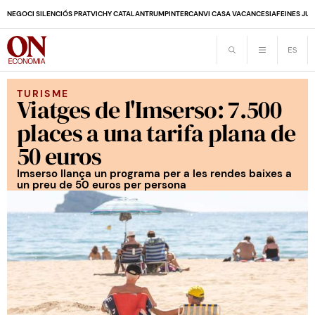
NEGOCI SILENCIÓS PRAT
VICHY CATALAN
TRUMP
INTERCANVI CASA VACANCES
IA
FEINES JUB
TURISME
Viatges de l'Imserso: 7.500
places a una tarifa plana de
50 euros
Imserso llança un programa per a les rendes baixes a
un preu de 50 euros per persona