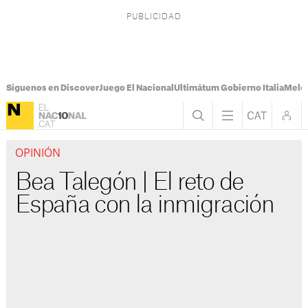
Síguenos en Discover
Juego El Nacional
Ultimátum Gobierno Italia
Melon
OPINIÓN
Bea Talegón | El reto de
España con la inmigración