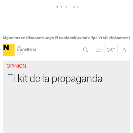
Síguenos en Discover
Juego El Nacional
Ceuta
Felipe VI Milei
Sánchez M
OPINIÓN
El kit de la propaganda