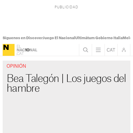
Síguenos en Discover
Juego El Nacional
Ultimátum Gobierno Italia
Melon
OPINIÓN
Bea Talegón | Los juegos del
hambre