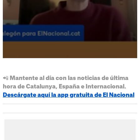
📲 Mantente al día con las noticias de última
hora de Catalunya, España e Internacional.
Descárgate aquí la app gratuita de El Nacional