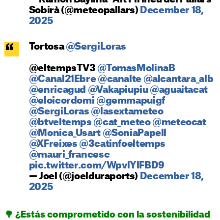
Sobirà (@meteopallars)
December 18,
2025
Tortosa
@SergiLoras
@eltempsTV3
@TomasMolinaB
@Canal21Ebre
@canalte
@alcantara_alb
@enricagud
@Vakapiupiu
@aguaitacat
@eloicordomi
@gemmapuigf
@SergiLoras
@lasextameteo
@btveltemps
@cat_meteo
@meteocat
@Monica_Usart
@SoniaPapell
@XFreixes
@3catinfoeltemps
@mauri_francesc
pic.twitter.com/WpvlYlFBD9
— Joel (@joelduraports)
December 18,
2025
🌳 ¿Estás comprometido con la sostenibilidad