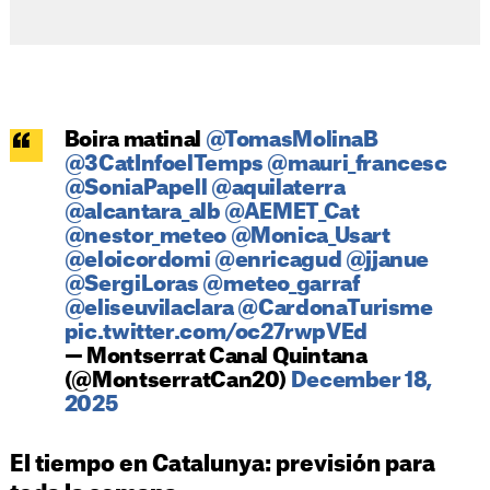
Boira matinal
@TomasMolinaB
@3CatInfoelTemps
@mauri_francesc
@SoniaPapell
@aquilaterra
@alcantara_alb
@AEMET_Cat
@nestor_meteo
@Monica_Usart
@eloicordomi
@enricagud
@jjanue
@SergiLoras
@meteo_garraf
@eliseuvilaclara
@CardonaTurisme
pic.twitter.com/oc27rwpVEd
— Montserrat Canal Quintana
(@MontserratCan20)
December 18,
2025
El tiempo en Catalunya: previsión para