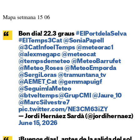
Mapa setmana 15 06
Bon dia! 22.3 graus
#ElPortdelaSelva
#ElTemps3Cat
@SoniaPapell
@3CatInfoelTemps
@meteorac1
@alexmegapc
@meteocat
@tempsdemeteo
@MeteoBarrufet
@Meteo_Roses
@MeteoEmporda
@SergiLoras
@tramuntana_tv
@AEMET_Cat
@gemmapuigf
@SeguimlaMeteo
@btveltemps
@GrupCMI
@Jaure_10
@MarcSilvestre7
pic.twitter.com/NE3CM63iZY
— Jordi Hernáez Sardà (@jordihernaez)
June 15, 2026
¡Buenos días!, antes de la salida del sol