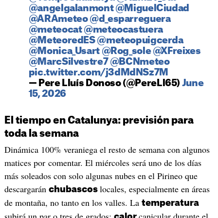
@angelgalanmont
@MiguelCiudad
@ARAmeteo
@d_esparreguera
@meteocat
@meteocastuera
@MeteoredES
@meteopuigcerda
@Monica_Usart
@Rog_sole
@XFreixes
@MarcSilvestre7
@BCNmeteo
pic.twitter.com/j3dMdNSz7M
— Pere Lluís Donoso (@PereLl65)
June
15, 2026
El tiempo en Catalunya: previsión para
toda la semana
Dinámica 100% veraniega el resto de semana con algunos
matices por comentar. El miércoles será uno de los días
más soleados con solo algunas nubes en el Pirineo que
descargarán
locales, especialmente en áreas
chubascos
de montaña, no tanto en los valles. La
temperatura
subirá un par o tres de grados:
canicular durante el
calor