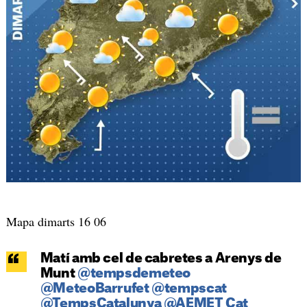
Mapa dimarts 16 06
Matí amb cel de cabretes a Arenys de
Munt
@tempsdemeteo
@MeteoBarrufet
@tempscat
@TempsCatalunya
@AEMET_Cat