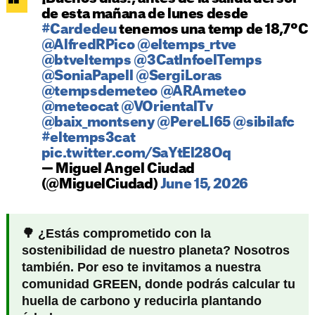
de esta mañana de lunes desde
#Cardedeu
tenemos una temp de 18,7ºC
@AlfredRPico
@eltemps_rtve
@btveltemps
@3CatInfoelTemps
@SoniaPapell
@SergiLoras
@tempsdemeteo
@ARAmeteo
@meteocat
@VOrientalTv
@baix_montseny
@PereLl65
@sibilafc
#eltemps3cat
pic.twitter.com/SaYtEl28Oq
— Miguel Angel Ciudad
(@MiguelCiudad)
June 15, 2026
🌳 ¿Estás comprometido con la
sostenibilidad de nuestro planeta? Nosotros
también. Por eso te invitamos a nuestra
comunidad GREEN, donde podrás calcular tu
huella de carbono y reducirla plantando