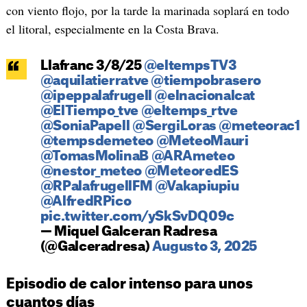
con viento flojo, por la tarde la marinada soplará en todo
el litoral, especialmente en la Costa Brava.
Llafranc 3/8/25
@eltempsTV3
@aquilatierratve
@tiempobrasero
@ipeppalafrugell
@elnacionalcat
@ElTiempo_tve
@eltemps_rtve
@SoniaPapell
@SergiLoras
@meteorac1
@tempsdemeteo
@MeteoMauri
@TomasMolinaB
@ARAmeteo
@nestor_meteo
@MeteoredES
@RPalafrugellFM
@Vakapiupiu
@AlfredRPico
pic.twitter.com/ySkSvDQ09c
— Miquel Galceran Radresa
(@Galceradresa)
Augusto 3, 2025
Episodio de calor intenso para unos
cuantos días