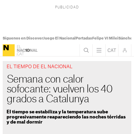
Síguenos en Discover
Juego El Nacional
Portadas
Felipe VI Milei
Sánchez
EL TIEMPO DE EL NACIONAL
Semana con calor
sofocante: vuelven los 40
grados a Catalunya
El tiempo se estabiliza y la temperatura sube
progresivamente reapareciendo las noches tórridas
y de mal dormir