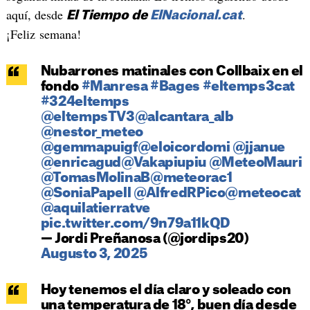
aquí, desde
.
El Tiempo de
ElNacional.cat
¡Feliz semana!
Nubarrones matinales con Collbaix en el
fondo
#Manresa
#Bages
#eltemps3cat
#324eltemps
@eltempsTV3
@alcantara_alb
@nestor_meteo
@gemmapuigf
@eloicordomi
@jjanue
@enricagud
@Vakapiupiu
@MeteoMauri
@TomasMolinaB
@meteorac1
@SoniaPapell
@AlfredRPico
@meteocat
@aquilatierratve
pic.twitter.com/9n79a11kQD
— Jordi Preñanosa (@jordips20)
Augusto 3, 2025
Hoy tenemos el día claro y soleado con
una temperatura de 18°, buen día desde