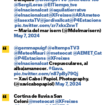
@SergiLoras
@ElTiempo_tve
@elnacionalcat
@aquilatierratve
@elnacionalcat
@XFreixes
@ARAmeteo
@lasextaTV
@jordivallcat
@P4Estacions
⁦
pic.twitter.com/zr7xkx2xwT
— Maria del mar isern (@Mdelmarisern)
May 7, 2024
@gemmapuigf
@eltempsTV3
@MeteoMauri
@meteocat
@AEMET_Cat
@P4Estacions
@XFreixes
@elnacionalcat
Crepusculares, al
alba|amanecer.
#Gava
.
pic.twitter.com/n87pBy79Qj
— Xavi Cabo i Papiol. Photography.
(@xavicabopapiol)
May 7, 2024
Cortina de lluvia a San
Celoni
@meteocat
@XFreixes