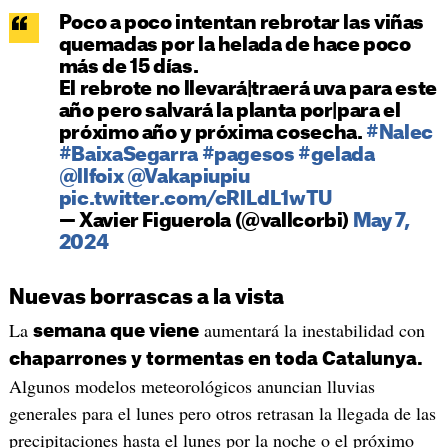
Poco a poco intentan rebrotar las viñas
quemadas por la helada de hace poco
más de 15 días.
El rebrote no llevará|traerá uva para este
año pero salvará la planta por|para el
próximo año y próxima cosecha.
#Nalec
#BaixaSegarra
#pagesos
#gelada
@llfoix
@Vakapiupiu
pic.twitter.com/cRlLdL1wTU
— Xavier Figuerola (@vallcorbi)
May 7,
2024
Nuevas borrascas a la vista
La
aumentará la inestabilidad con
semana que viene
chaparrones y tormentas en toda Catalunya.
Algunos modelos meteorológicos anuncian lluvias
generales para el lunes pero otros retrasan la llegada de las
precipitaciones hasta el lunes por la noche o el próximo