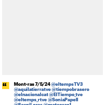
Mont-ras 7/5/24
@eltempsTV3
@aquilatierratve
@tiempobrasero
@elnacionalcat
@ElTiempo_tve
@eltemps_rtve
@SoniaPapell