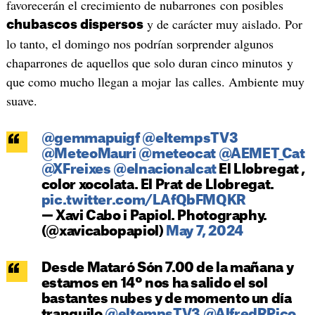
favorecerán el crecimiento de nubarrones con posibles
y de carácter muy aislado. Por
chubascos dispersos
lo tanto, el domingo nos podrían sorprender algunos
chaparrones de aquellos que solo duran cinco minutos y
que como mucho llegan a mojar las calles. Ambiente muy
suave.
@gemmapuigf
@eltempsTV3
@MeteoMauri
@meteocat
@AEMET_Cat
@XFreixes
@elnacionalcat
El Llobregat ,
color xocolata. El Prat de Llobregat.
pic.twitter.com/LAfQbFMQKR
— Xavi Cabo i Papiol. Photography.
(@xavicabopapiol)
May 7, 2024
Desde Mataró Són 7.00 de la mañana y
estamos en 14º nos ha salido el sol
bastantes nubes y de momento un día
tranquilo
@eltempsTV3
@AlfredRPico