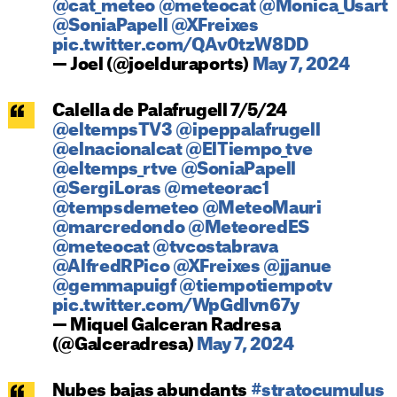
@cat_meteo
@meteocat
@Monica_Usart
@SoniaPapell
@XFreixes
pic.twitter.com/QAv0tzW8DD
— Joel (@joelduraports)
May 7, 2024
Calella de Palafrugell 7/5/24
@eltempsTV3
@ipeppalafrugell
@elnacionalcat
@ElTiempo_tve
@eltemps_rtve
@SoniaPapell
@SergiLoras
@meteorac1
@tempsdemeteo
@MeteoMauri
@marcredondo
@MeteoredES
@meteocat
@tvcostabrava
@AlfredRPico
@XFreixes
@jjanue
@gemmapuigf
@tiempotiempotv
pic.twitter.com/WpGdIvn67y
— Miquel Galceran Radresa
(@Galceradresa)
May 7, 2024
Nubes bajas abundants
#stratocumulus