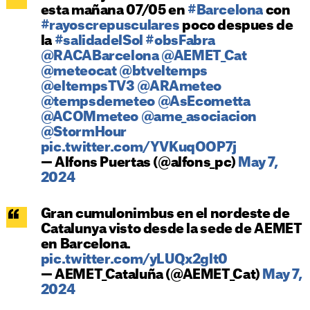
esta mañana 07/05 en
#Barcelona
con
#rayoscrepusculares
poco despues de
la
#salidadelSol
#obsFabra
@RACABarcelona
@AEMET_Cat
@meteocat
@btveltemps
@eltempsTV3
@ARAmeteo
@tempsdemeteo
@AsEcometta
@ACOMmeteo
@ame_asociacion
@StormHour
pic.twitter.com/YVKuqOOP7j
— Alfons Puertas (@alfons_pc)
May 7,
2024
Gran cumulonimbus en el nordeste de
Catalunya visto desde la sede de AEMET
en Barcelona.
pic.twitter.com/yLUQx2glt0
— AEMET_Cataluña (@AEMET_Cat)
May 7,
2024