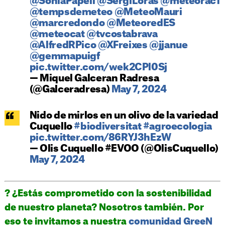
@SoniaPapell
@SergiLoras
@meteorac1
@tempsdemeteo
@MeteoMauri
@marcredondo
@MeteoredES
@meteocat
@tvcostabrava
@AlfredRPico
@XFreixes
@jjanue
@gemmapuigf
pic.twitter.com/wek2CPl0Sj
— Miquel Galceran Radresa
(@Galceradresa)
May 7, 2024
Nido de mirlos en un olivo de la variedad
Cuquello
#biodiversitat
#agroecologia
pic.twitter.com/86RYJ3hEzW
— Olis Cuquello #EVOO (@OlisCuquello)
May 7, 2024
? ¿Estás comprometido con la sostenibilidad
de nuestro planeta? Nosotros también. Por
eso te invitamos a nuestra
comunidad GreeN