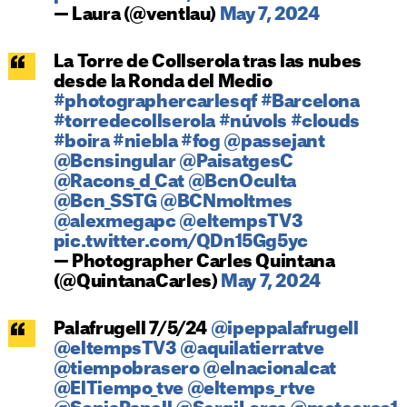
— Laura (@ventlau)
May 7, 2024
La Torre de Collserola tras las nubes
desde la Ronda del Medio
#photographercarlesqf
#Barcelona
#torredecollserola
#núvols
#clouds
#boira
#niebla
#fog
@passejant
@Bcnsingular
@PaisatgesC
@Racons_d_Cat
@BcnOculta
@Bcn_SSTG
@BCNmoltmes
@alexmegapc
@eltempsTV3
pic.twitter.com/QDn15Gg5yc
— Photographer Carles Quintana
(@QuintanaCarles)
May 7, 2024
Palafrugell 7/5/24
@ipeppalafrugell
@eltempsTV3
@aquilatierratve
@tiempobrasero
@elnacionalcat
@ElTiempo_tve
@eltemps_rtve