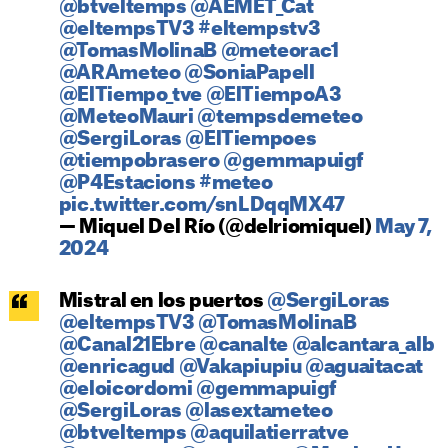
@btveltemps
@AEMET_Cat
@eltempsTV3
#eltempstv3
@TomasMolinaB
@meteorac1
@ARAmeteo
@SoniaPapell
@ElTiempo_tve
@ElTiempoA3
@MeteoMauri
@tempsdemeteo
@SergiLoras
@ElTiempoes
@tiempobrasero
@gemmapuigf
@P4Estacions
#meteo
pic.twitter.com/snLDqqMX47
— Miquel Del Río (@delriomiquel)
May 7,
2024
Mistral en los puertos
@SergiLoras
@eltempsTV3
@TomasMolinaB
@Canal21Ebre
@canalte
@alcantara_alb
@enricagud
@Vakapiupiu
@aguaitacat
@eloicordomi
@gemmapuigf
@SergiLoras
@lasextameteo
@btveltemps
@aquilatierratve