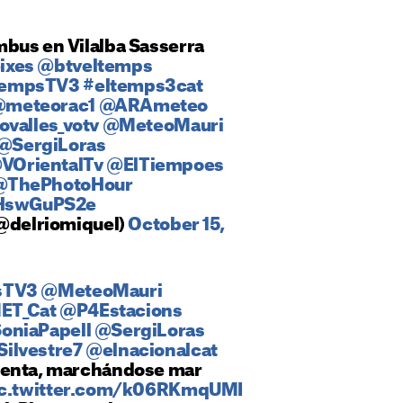
bus en Vilalba Sasserra
ixes
@btveltemps
tempsTV3
#eltemps3cat
meteorac1
@ARAmeteo
ovalles_votv
@MeteoMauri
@SergiLoras
VOrientalTv
@ElTiempoes
@ThePhotoHour
JHswGuPS2e
(@delriomiquel)
October 15,
sTV3
@MeteoMauri
ET_Cat
@P4Estacions
oniaPapell
@SergiLoras
ilvestre7
@elnacionalcat
menta, marchándose mar
ic.twitter.com/k06RKmqUMI