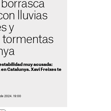
 borrasca
con lluvias
s y
s tormentas
nya
estabilidad muy acusada:
en Catalunya. Xavi Freixes te
 de 2024. 19:00