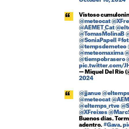
October 16, 2024
Vistoso cumulonim
@meteocat
@XFre
@AEMET_Cat
@el
@TomasMolinaB
@
@SoniaPapell
#fot
@tempsdemeteo
@meteomaxima
@
@tiempobrasero
pic.twitter.com/
— Miquel Del Río 
2024
@jjanue
@eltemp
@meteocat
@AEM
@eltemps_rtve
@S
@XFreixes
@MarcS
Buenos días. Tor
adentro.
#Gava
.
p