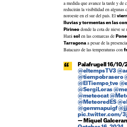
a medida que avance la tarde y de c
reducirán la visibilidad en algunas
noroeste en el sur del país. El
vier
lluvias y tormentas en las co
donde la cota de nieve se 
Pirineo
Hará
en las comarcas de
sol
Ponen
a pesar de la presenci
Tarragona
Batacazo de las temperaturas con
f
Palafrugell 16/10/
@eltempsTV3
@aq
@tiempobrasero
@ElTiempo_tve
@e
@SergiLoras
@met
@meteocat
@Met
@MeteoredES
@el
@gemmapuigf
@j
pic.twitter.com/
— Miquel Galcera