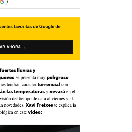
uentes favoritas de Google de
VAR AHORA →
fuertes lluvias y
se presenta muy
jueves
peligroso
ones tendrán carácter
con
torrencial
y
en el
án las temperaturas
nevará
visión del tiempo de cara al viernes y al
an novedades.
te explica la
Xavi Freixes
ológica en este
vídeo: