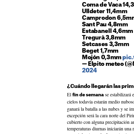
Coma de Vaca 14
Ulldeter 11,4mm
Camprodon 6,5m
Sant Pau 4,8mm
Estabanell 4,6mm
Tregurà 3,8mm
Setcases 3,3mm
Beget 1,7mm
Mojón 0,3mm
pic
— Elpito meteo (@
2024
¿Cuándo llegarán las prim
El
se estabilizará 
fin de semana
cielos todavía estarán medio nuboso
ganará la batalla a las nubes y se 
excepción será la cara norte del Pir
cubierto con alguna precipitación a
temperaturas diurnas iniciarán una