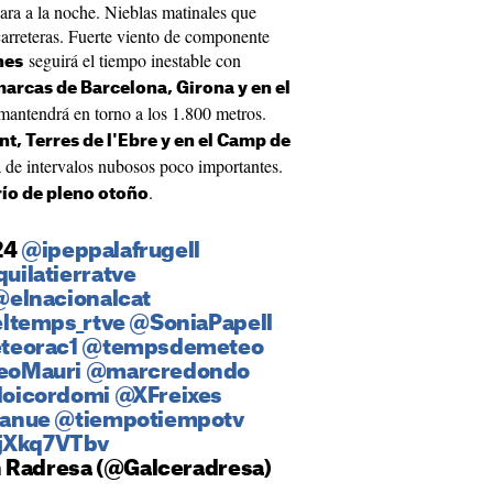
ara a la noche. Nieblas matinales que
 carreteras. Fuerte viento de componente
seguirá el tiempo inestable con
nes
marcas de Barcelona, Girona y en el
mantendrá en torno a los 1.800 metros.
t, Terres de l'Ebre y en el Camp de
a de intervalos nubosos poco importantes.
.
río de pleno otoño
24
@ipeppalafrugell
uilatierratve
@elnacionalcat
ltemps_rtve
@SoniaPapell
eorac1
@tempsdemeteo
eoMauri
@marcredondo
oicordomi
@XFreixes
janue
@tiempotiempotv
3jXkq7VTbv
n Radresa (@Galceradresa)