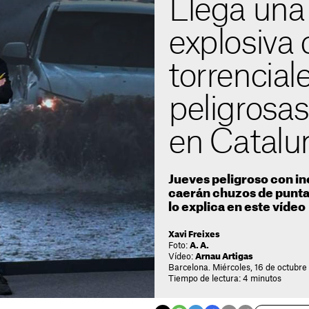
Llega una
explosiva 
torrenciale
peligrosa
en Catalu
Jueves peligroso con in
caerán chuzos de punta 
lo explica en este vídeo
Xavi Freixes
Foto:
A. A.
Vídeo:
Arnau Artigas
Barcelona. Miércoles, 16 de octubre
Tiempo de lectura: 4 minutos