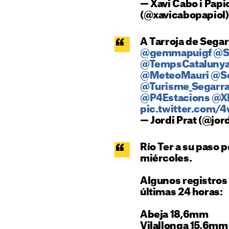
— Xavi Cabo i Papi
(@xavicabopapiol
A Tarroja de Seg
@gemmapuigf
@S
@TempsCataluny
@MeteoMauri
@Se
@Turisme_Segarr
@P4Estacions
@XF
pic.twitter.com
— Jordi Prat (@jor
Río Ter a su paso
miércoles.
Algunos registros 
últimas 24 horas:
Abeja 18,6mm
Vilallonga 15,6mm