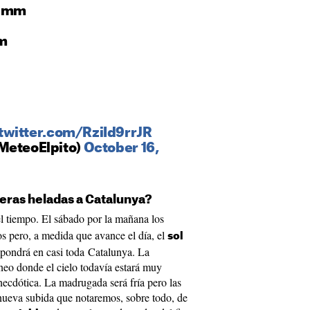
,3mm
m
.twitter.com/RziId9rrJR
MeteoElpito)
October 16,
eras heladas a Catalunya?
el tiempo. El sábado por la mañana los
s pero, a medida que avance el día, el
sol
impondrá en casi toda Catalunya. La
ineo donde el cielo todavía estará muy
necdótica. La madrugada será fría pero las
 nueva subida que notaremos, sobre todo, de