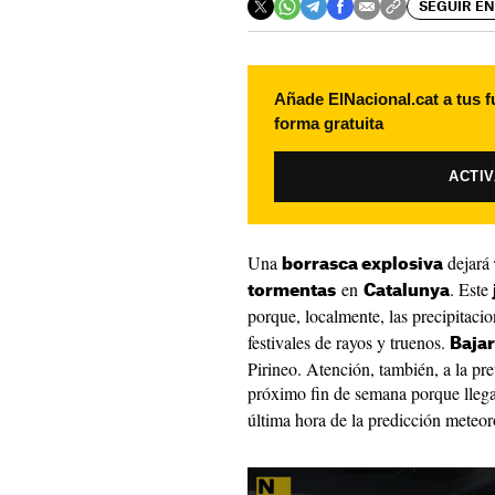
SEGUIR EN
Añade ElNacional.cat a tus f
forma gratuita
ACTI
Una
dejará
borrasca explosiva
en
. Este
tormentas
Catalunya
porque, localmente, las precipitaci
festivales de rayos y truenos.
Bajar
Pirineo. Atención, también, a la pre
próximo fin de semana porque lleg
última hora de la predicción meteor