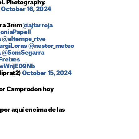
ol. Photography.
)
October 16, 2024
arra 3mm
@ajtarroja
oniaPapell
a
@eltemps_rtve
rgiLoras
@nestor_meteo
a
@SomSegarra
reixes
/4wWnjE09Nb
diprat2)
October 15, 2024
 por Camprodon hoy
por aquí encima de las