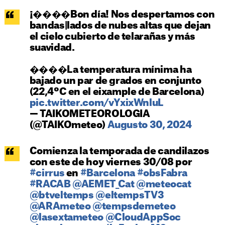
¡����Bon día! Nos despertamos con
bandas|lados de nubes altas que dejan
el cielo cubierto de telarañas y más
suavidad.
����️La temperatura mínima ha
bajado un par de grados en conjunto
(22,4ºC en el eixample de Barcelona)
pic.twitter.com/vYxixWnluL
— TAIKOMETEOROLOGIA
(@TAIKOmeteo)
Augusto 30, 2024
Comienza la temporada de candilazos
con este de hoy viernes 30/08 por
#cirrus
en
#Barcelona
#obsFabra
#RACAB
@AEMET_Cat
@meteocat
@btveltemps
@eltempsTV3
@ARAmeteo
@tempsdemeteo
@lasextameteo
@CloudAppSoc