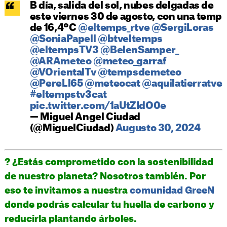
B día, salida del sol, nubes delgadas de
este viernes 30 de agosto, con una temp
de 16,4ºC
@eltemps_rtve
@SergiLoras
@SoniaPapell
@btveltemps
@eltempsTV3
@BelenSamper_
@ARAmeteo
@meteo_garraf
@VOrientalTv
@tempsdemeteo
@PereLl65
@meteocat
@aquilatierratve
#eltempstv3cat
pic.twitter.com/1aUtZIdO0e
— Miguel Angel Ciudad
(@MiguelCiudad)
Augusto 30, 2024
? ¿Estás comprometido con la sostenibilidad
de nuestro planeta? Nosotros también. Por
eso te invitamos a nuestra
comunidad GreeN
donde podrás calcular tu huella de carbono y
reducirla plantando árboles.