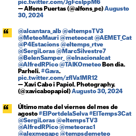
pic.twitter.com/JgFcslppM6
— Alfons Puertas (@alfons_pc)
Augusto
30, 2024
@alcantara_alb
@eltempsTV3
@MeteoMauri
@meteocat
@AEMET_Cat
@P4Estacions
@eltemps_rtve
@SergiLoras
@MarcSilvestre7
@BelenSamper_
@elnacionalcat
@AlfredRPico
@TAIKOmeteo
Bon dia.
Parheli.
#Gava
.
pic.twitter.com/zflVa1MR12
— Xavi Cabo i Papiol. Photography.
(@xavicabopapiol)
Augusto 30, 2024
Último mate del viernes del mes de
agosto
#ElPortdelaSelva
#ElTemps3Cat
@SergiLoras
@eltempsTV3
@AlfredRPico
@meteorac1
@alexmegapc
@tempsdemeteo