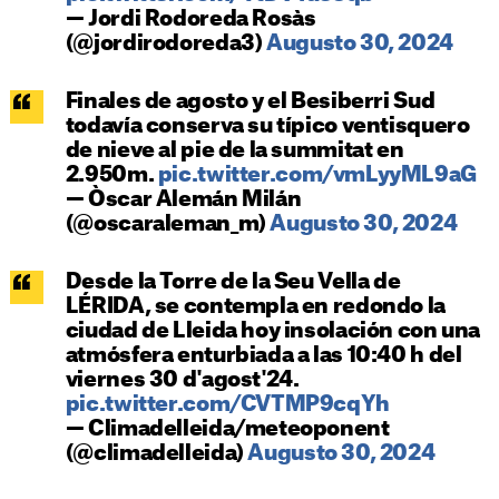
— Jordi Rodoreda Rosàs
(@jordirodoreda3)
Augusto 30, 2024
Finales de agosto y el Besiberri Sud
todavía conserva su típico ventisquero
de nieve al pie de la summitat en
2.950m.
pic.twitter.com/vmLyyML9aG
— Òscar Alemán Milán
(@oscaraleman_m)
Augusto 30, 2024
Desde la Torre de la Seu Vella de
LÉRIDA, se contempla en redondo la
ciudad de Lleida hoy insolación con una
atmósfera enturbiada a las 10:40 h del
viernes 30 d'agost'24.
pic.twitter.com/CVTMP9cqYh
— Climadelleida/meteoponent
(@climadelleida)
Augusto 30, 2024