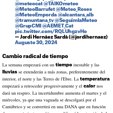
@meteocat
@TAIKOmeteo
@MeteoBarrufet
@Meteo_Roses
@MeteoEmporda
@alcantara_alb
@tramuntana_tv
@SeguimlaMeteo
@GrupCMI
@AEMET_Cat
pic.twitter.com/RQLUhgzvHo
— Jordi Hernáez Sardà (@jordihernaez)
Augusto 30, 2024
Cambio radical de tiempo
La semana empezará con un
inestable y las
tiempo
se extenderán a más zonas, preferentemente del
lluvias
interior, el norte y las Terres de l'Ebre. La
temperatura
empezará a retroceder progresivamente y el
nos
calor
dará un respiro. La incertidumbre aumenta el martes y el
miércoles, ya que una vaguada se descolgará por el
Cantábrico y se convertirá en una DANA que en función