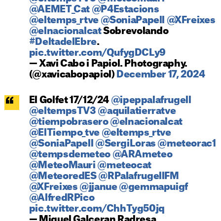
@AEMET_Cat
@P4Estacions
@eltemps_rtve
@SoniaPapell
@XFreixes
@elnacionalcat
Sobrevolando
#DeltadelEbre
.
pic.twitter.com/QufygDCLy9
— Xavi Cabo i Papiol. Photography.
(@xavicabopapiol)
December 17, 2024
El Golfet 17/12/24
@ipeppalafrugell
@eltempsTV3
@aquilatierratve
@tiempobrasero
@elnacionalcat
@ElTiempo_tve
@eltemps_rtve
@SoniaPapell
@SergiLoras
@meteorac1
@tempsdemeteo
@ARAmeteo
@MeteoMauri
@meteocat
@MeteoredES
@RPalafrugellFM
@XFreixes
@jjanue
@gemmapuigf
@AlfredRPico
pic.twitter.com/ChhTyg50jq
— Miquel Galceran Radresa