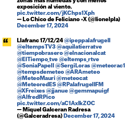
zonas más húmedas y con menos
exposición al viento.
pic.twitter.com/jKChps1Xph
— Lo Chico de Feliciano ⭑X (@lionelpla)
December 17, 2024
Llafranc 17/12/24
@ipeppalafrugell
@eltempsTV3
@aquilatierratve
@tiempobrasero
@elnacionalcat
@ElTiempo_tve
@eltemps_rtve
@SoniaPapell
@SergiLoras
@meteorac1
@tempsdemeteo
@ARAmeteo
@MeteoMauri
@meteocat
@MeteoredES
@RPalafrugellFM
@XFreixes
@jjanue
@gemmapuigf
@AlfredRPico
pic.twitter.com/aC1AxIkZOC
— Miquel Galceran Radresa
(@Galceradresa)
December 17, 2024