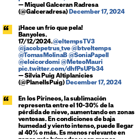
— Miquel Galceran Radresa
(@Galceradresa)
December 17, 2024
¡Hace un frío que pela!
Banyoles.
17/12/2024.
@eltempsTV3
@jacobpetrus_tve
@btveltemps
@TomasMolinaB
@SoniaPapell
@eloicordomi
@MeteoMauri
pic.twitter.com/dhfPsUPb34
— Silvia Puig Altiplanicies
(@PlanellsPuig)
December 17, 2024
En los Pirineos, la sublimación
representa entre el 10-30% de la
pérdida de nieve, aumentando en zonas
ventosas. En condiciones de baja
humedad y viento intenso, puede llegar
al 40% o más. Es menos relevante en