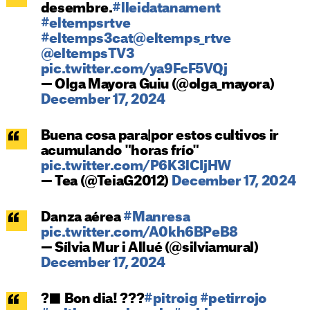
desembre.
#lleidatanament
#eltempsrtve
#eltemps3cat
@eltemps_rtve
@eltempsTV3
pic.twitter.com/ya9FcF5VQj
— Olga Mayora Guiu (@olga_mayora)
December 17, 2024
Buena cosa para|por estos cultivos ir
acumulando "horas frío"
pic.twitter.com/P6K3lCIjHW
— Tea (@TeiaG2012)
December 17, 2024
Danza aérea
#Manresa
pic.twitter.com/A0kh6BPeB8
— Sílvia Mur i Allué (@silviamural)
December 17, 2024
?‍⬛ Bon dia! ???
#pitroig
#petirrojo