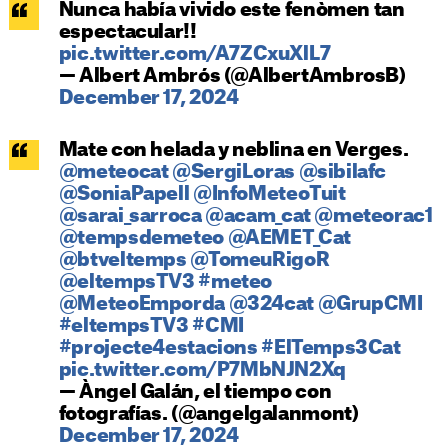
Nunca había vivido este fenòmen tan
espectacular!!
pic.twitter.com/A7ZCxuXlL7
— Albert Ambrós (@AlbertAmbrosB)
December 17, 2024
Mate con helada y neblina en Verges.
@meteocat
@SergiLoras
@sibilafc
@SoniaPapell
@InfoMeteoTuit
@sarai_sarroca
@acam_cat
@meteorac1
@tempsdemeteo
@AEMET_Cat
@btveltemps
@TomeuRigoR
@eltempsTV3
#meteo
@MeteoEmporda
@324cat
@GrupCMI
#eltempsTV3
#CMI
#projecte4estacions
#ElTemps3Cat
pic.twitter.com/P7MbNJN2Xq
— Àngel Galán, el tiempo con
fotografías. (@angelgalanmont)
December 17, 2024