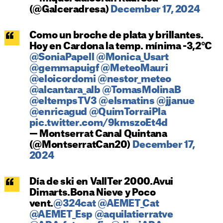
(@Galceradresa)
December 17, 2024
Como un broche de plata y brillantes.
Hoy en Cardona la temp. mínima -3,2°C
@SoniaPapell
@Monica_Usart
@gemmapuigf
@MeteoMauri
@eloicordomi
@nestor_meteo
@alcantara_alb
@TomasMolinaB
@eltempsTV3
@elsmatins
@jjanue
@enricagud
@QuimTorraiPla
pic.twitter.com/9kmszoEt4d
— Montserrat Canal Quintana
(@MontserratCan20)
December 17,
2024
Día de ski en VallTer 2000.Avui
Dimarts.Bona Nieve y Poco
vent.
@324cat
@AEMET_Cat
@AEMET_Esp
@aquilatierratve