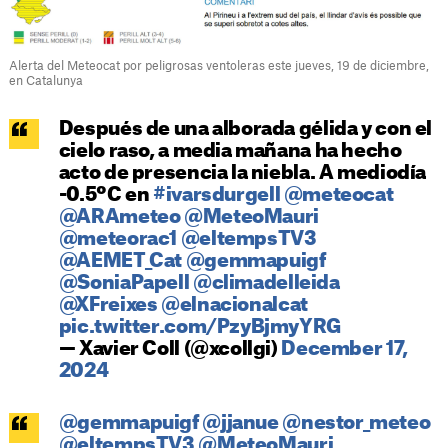
Alerta del Meteocat por peligrosas ventoleras este jueves, 19 de diciembre,
en Catalunya
Después de una alborada gélida y con el
cielo raso, a media mañana ha hecho
acto de presencia la niebla. A mediodía
-0.5ºC en
#ivarsdurgell
@meteocat
@ARAmeteo
@MeteoMauri
@meteorac1
@eltempsTV3
@AEMET_Cat
@gemmapuigf
@SoniaPapell
@climadelleida
@XFreixes
@elnacionalcat
pic.twitter.com/PzyBjmyYRG
— Xavier Coll (@xcollgi)
December 17,
2024
@gemmapuigf
@jjanue
@nestor_meteo
@eltempsTV3
@MeteoMauri