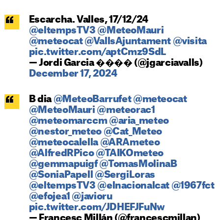
Escarcha. Valles, 17/12/24
@eltempsTV3
@MeteoMauri
@meteocat
@VallsAjuntament
@visita
pic.twitter.com/aptCmz9SdL
— Jordi Garcia ���� (@jgarciavalls)
December 17, 2024
B dia
@MeteoBarrufet
@meteocat
@MeteoMauri
@meteorac1
@meteomarccm
@aria_meteo
@nestor_meteo
@Cat_Meteo
@meteocalella
@ARAmeteo
@AlfredRPico
@TAIKOmeteo
@gemmapuigf
@TomasMolinaB
@SoniaPapell
@SergiLoras
@eltempsTV3
@elnacionalcat
@1967fct
@efojea1
@javioru
pic.twitter.com/JDHEFJFuNw
— Francesc Millán (@francescmillan)