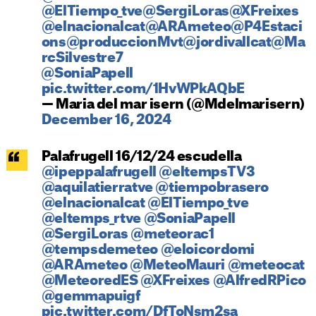
@ElTiempo_tve
@SergiLoras
@XFreixes
@elnacionalcat
@ARAmeteo
@P4Estaci
ons
@produccionMvt
@jordivallcat
@Ma
rcSilvestre7
⁦@SoniaPapell⁩
pic.twitter.com/1HvWPkAQbE
— Maria del mar isern (@Mdelmarisern)
December 16, 2024
Palafrugell 16/12/24 escudella
@ipeppalafrugell
@eltempsTV3
@aquilatierratve
@tiempobrasero
@elnacionalcat
@ElTiempo_tve
@eltemps_rtve
@SoniaPapell
@SergiLoras
@meteorac1
@tempsdemeteo
@eloicordomi
@ARAmeteo
@MeteoMauri
@meteocat
@MeteoredES
@XFreixes
@AlfredRPico
@gemmapuigf
pic.twitter.com/DfToNsm2sa