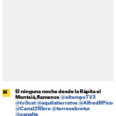
El ninguna noche desde la Ràpita el
Montsià,flamencs
@eltempsTV3
@tv3cat
@aquilatierratve
@AlfredRPico
@Canal21Ebre
@terresebretur
@canalte