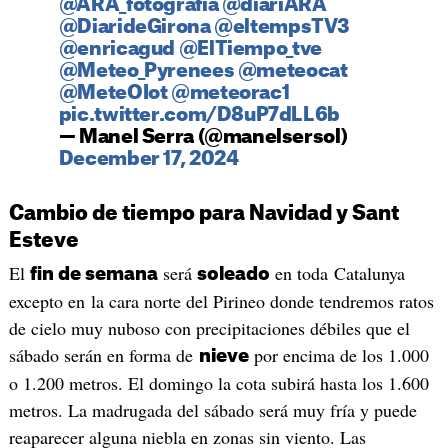
@ARA_fotografia
@diariARA
@DiarideGirona
@eltempsTV3
@enricagud
@ElTiempo_tve
@Meteo_Pyrenees
@meteocat
@MeteOIot
@meteorac1
pic.twitter.com/D8uP7dLL6b
— Manel Serra (@manelsersol)
December 17, 2024
Cambio de tiempo para Navidad y Sant
Esteve
El
será
en toda Catalunya
fin de semana
soleado
excepto en la cara norte del Pirineo donde tendremos ratos
de cielo muy nuboso con precipitaciones débiles que el
sábado serán en forma de
por encima de los 1.000
nieve
o 1.200 metros. El domingo la cota subirá hasta los 1.600
metros. La madrugada del sábado será muy fría y puede
reaparecer alguna niebla en zonas sin viento. Las