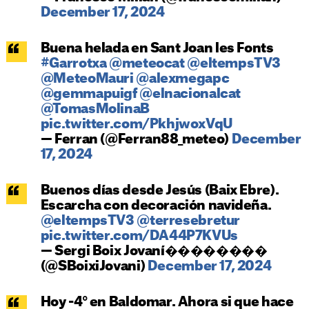
December 17, 2024
Buena helada en Sant Joan les Fonts
#Garrotxa
@meteocat
@eltempsTV3
@MeteoMauri
@alexmegapc
@gemmapuigf
@elnacionalcat
@TomasMolinaB
pic.twitter.com/PkhjwoxVqU
— Ferran (@Ferran88_meteo)
December
17, 2024
Buenos días desde Jesús (Baix Ebre).
Escarcha con decoración navideña.
@eltempsTV3
@terresebretur
pic.twitter.com/DA44P7KVUs
— Sergi Boix Jovaní��������
(@SBoixiJovani)
December 17, 2024
Hoy -4° en Baldomar. Ahora si que hace