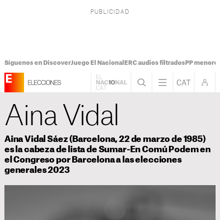
Síguenos en Discover
Juego El Nacional
ERC audios filtrados
PP menores
Aina Vidal
Aina Vidal Sáez (Barcelona, 22 de marzo de 1985)
es la cabeza de lista de Sumar-En Comú Podem en
el Congreso por Barcelona a las elecciones
generales 2023