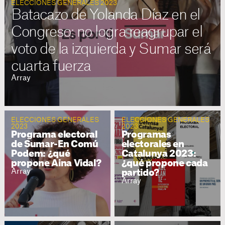
ELECCIONES GENERALES 2023
Batacazo de Yolanda Díaz en el
Congreso: no logra reagrupar el
voto de la izquierda y Sumar será
cuarta fuerza
Array
ELECCIONES GENERALES
ELECCIONES GENERALES
2023
2023
Programa electoral
Programas
de Sumar-En Comú
electorales en
Podem: ¿qué
Catalunya 2023:
propone Aina Vidal?
¿qué propone cada
Array
partido?
Array