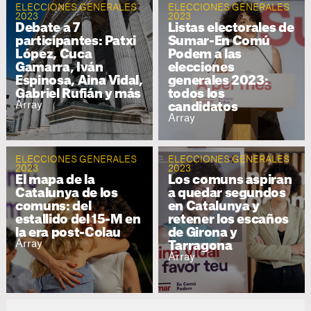
ELECCIONES GENERALES
ELECCIONES GENERALES
2023
2023
Debate a 7
Listas electorales de
participantes: Patxi
Sumar-En Comú
López, Cuca
Podem a las
Gamarra, Iván
elecciones
Espinosa, Aina Vidal,
generales 2023:
Gabriel Rufián y más
todos los
Array
candidatos
Array
ELECCIONES GENERALES
ELECCIONES GENERALES
2023
2023
El mapa de la
Los comuns aspiran
Catalunya de los
a quedar segundos
comuns: del
en Catalunya y
estallido del 15-M en
retener los escaños
la era post-Colau
de Girona y
Array
Tarragona
Array