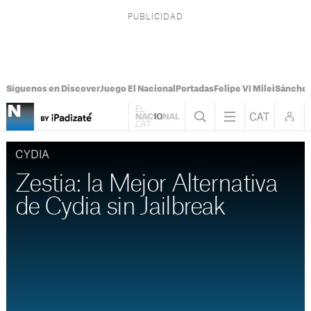
Síguenos en Discover
Juego El Nacional
Portadas
Felipe VI Milei
Sánchez
CYDIA
Zestia: la Mejor Alternativa
de Cydia sin Jailbreak