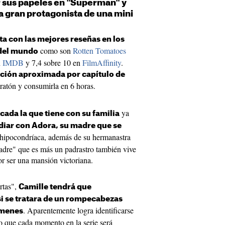
sus papeles en "Superman" y
a gran protagonista de una mini
ta con las mejores reseñas en los
como son
Rotten Tomatoes
 del mundo
n
IMDB
y 7,4 sobre 10 en
FilmAffinity
.
ación aproximada por capítulo de
ratón y consumirla en 6 horas.
ya
ada la que tiene con su familia
idiar con Adora, su madre que se
hipocondríaca, además de su hermanastra
re" que es más un padrastro también vive
or ser una mansión victoriana.
rtas",
Camille tendrá que
i se tratara de un rompecabezas
. Aparentemente logra identificarse
ímenes
 lo que cada momento en la serie será