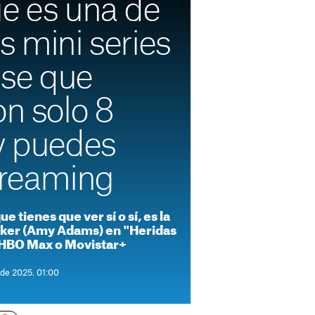
ue es una de
s mini series
se que
on solo 8
 y puedes
treaming
e tienes que ver sí o sí, es la
eaker (Amy Adams) en "Heridas
n HBO Max o Movistar+
 de 2025. 01:00