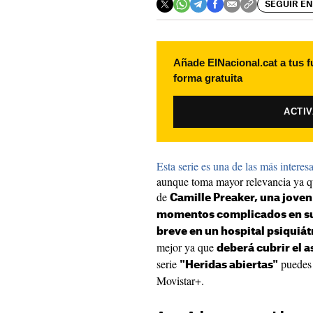
SEGUIR EN
Añade ElNacional.cat a tus f
forma gratuita
ACTI
Esta serie es una de las más interes
aunque toma mayor relevancia ya que
de
Camille Preaker, una joven
momentos complicados en su
breve en un hospital psiquiát
mejor ya que
deberá cubrir el 
serie
puedes 
"Heridas abiertas"
Movistar+.