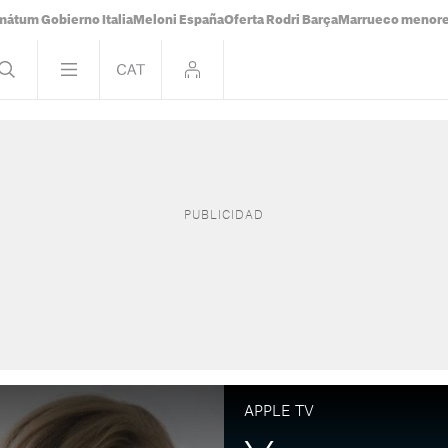
mátum Gobierno Italia
Meloni España
Oferta Rodri Barça
Marrueco menor
APPLE TV