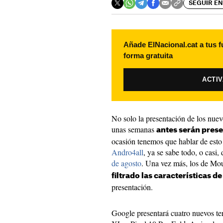
SEGUIR EN
Añade ElNacional.cat a tus f
forma gratuita
ACTI
No solo la presentación de los nuevo
unas semanas
antes serán prese
ocasión tenemos que hablar de est
Andro4all
, ya se sabe todo, o casi,
de agosto
. Una vez más, los de M
filtrado las características 
presentación.
Google presentará cuatro nuevos ter