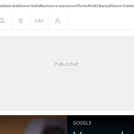
mátum Gobierno Italia
Marrueco menores
Oferta Rodri Barça
Planes Catal
GOOGLE