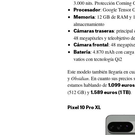
3.000 nits. Protección Corning G
: Google Tensor 
Procesador
: 12 GB de RAM y 
Memoria
almacenamiento
: principal
Cámaras traseras
48 megapíxeles y teleobjetivo d
: 48 megapíxe
Cámara frontal
: 4.870 mAh con carga 
Batería
vatios con tecnología Qi2
Este modelo también llegaría en cu
y
Obsidian
. En cuanto sus precios
estamos hablando de
1.099 euros
(512 GB) y
.
1.589 euros (1 TB)
Pixel 10 Pro XL