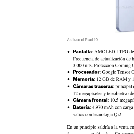
Así luce el Pixel 10
: AMOLED LTPO de 6,
Pantalla
Frecuencia de actualización de 
3.000 nits. Protección Corning G
: Google Tensor 
Procesador
: 12 GB de RAM y 
Memoria
: principal
Cámaras traseras
12 megapíxeles y teleobjetivo d
: 10,5 megapí
Cámara frontal
: 4.970 mAh con carga 
Batería
vatios con tecnología Qi2
En un principio saldría a la venta e
Lemongrass
y
Obsidian
. En cuanto