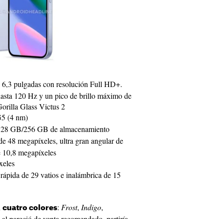
3 pulgadas con resolución Full HD+.
hasta 120 Hz y un pico de brillo máximo de
orilla Glass Victus 2
G5 (4 nm)
128 GB/256 GB de almacenamiento
 de 48 megapíxeles, ultra gran angular de
e 10,8 megapíxeles
xeles
rápida de 29 vatios e inalámbrica de 15
n
:
Frost
,
Indigo
,
cuatro colores
 al pareció de venta recomendado, partiría