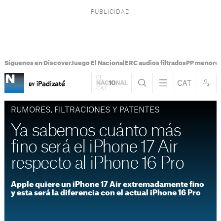
Síguenos en Discover
Juego El Nacional
ERC audios filtrados
PP menores
RUMORES, FILTRACIONES Y PATENTES
Ya sabemos cuánto más
fino será el iPhone 17 Air
respecto al iPhone 16 Pro
Apple quiere un iPhone 17 Air extremadamente fino
y esta será la diferencia con el actual iPhone 16 Pro