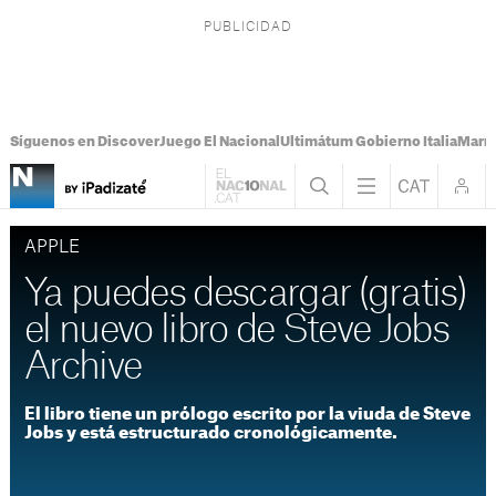
Síguenos en Discover
Juego El Nacional
Ultimátum Gobierno Italia
Marr
APPLE
Ya puedes descargar (gratis)
el nuevo libro de Steve Jobs
Archive
El libro tiene un prólogo escrito por la viuda de Steve
Jobs y está estructurado cronológicamente.