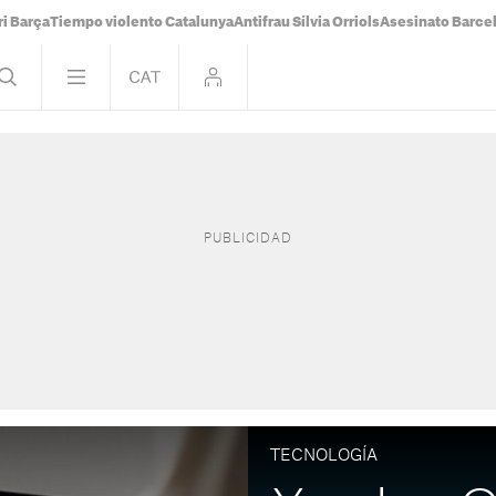
i Barça
Tiempo violento Catalunya
Antifrau Sílvia Orriols
Asesinato Barce
TECNOLOGÍA