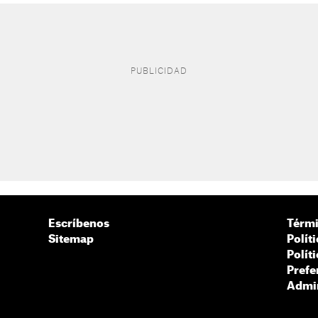
Escríbenos
Térmi
Sitemap
Polít
Polít
Prefe
Admin