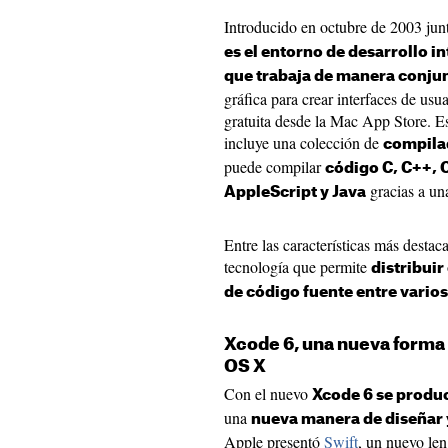
Introducido en octubre de 2003 jun
es el entorno de desarrollo i
que trabaja de manera conjun
gráfica para crear interfaces de us
gratuita desde la Mac App Store. E
incluye una colección de
compila
puede compilar
código C, C++, 
gracias a un
AppleScript y Java
Entre las características más desta
tecnología que permite
distribuir
de código fuente entre vario
Xcode 6, una nueva forma 
OS X
Con el nuevo
Xcode 6 se produc
una
nueva manera de diseñar 
Apple presentó
Swift
, un nuevo le