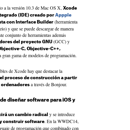
to a la versión 10.3 de Mac OS X,
Xcode
ntegrado (IDE) creado por
Appple
(herramienta
ta con Interface Builder
uario) y que se puede descargar de manera
ste conjunto de herramientas además
(GCC) y
dores del proyecto GNU
Objective-C, Objective-C++,
a gran gama de modelos de programación.
cables de Xcode hay que destacar la
 el proceso de construcción a partir
a través de Bonjour.
s ordenadores
de diseñar software para iOS y
y se introduce
irá un cambio radical
. En la WWDC14,
y construir software
nguaje de programación que combinado con