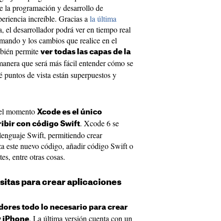
e la programación y desarrollo de
periencia increíble. Gracias a
la última
ta, el desarrollador podrá ver en tiempo real
ramando y los cambios que realice en el
mbién permite
ver todas las capas de la
manera que será más fácil entender cómo se
é puntos de vista están superpuestos y
 el momento
Xcode es el único
. Xcode 6 se
ibir con código Swift
lenguaje Swift, permitiendo crear
iza este nuevo código, añadir código Swift o
es, entre otras cosas.
sitas para crear aplicaciones
dores todo lo necesario para crear
. La última versión cuenta con un
y iPhone