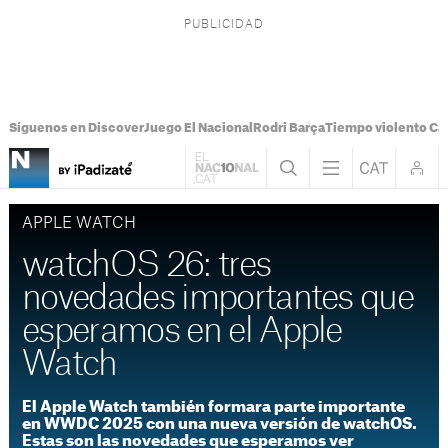
Síguenos en Discover
Juego El Nacional
Rodri Barça
Tiempo violento Ca
APPLE WATCH
watchOS 26: tres
novedades importantes que
esperamos en el Apple
Watch
El Apple Watch también formara parte importante
en WWDC 2025 con una nueva versión de watchOS.
Estas son las novedades que esperamos ver