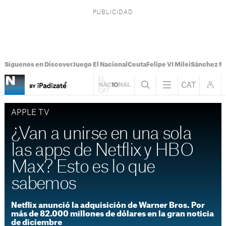
Síguenos en Discover
Juego El Nacional
Ceuta
Felipe VI Milei
Sánchez M
APPLE TV
¿Van a unirse en una sola
las apps de Netflix y HBO
Max? Esto es lo que
sabemos
Netflix anunció la adquisición de Warner Bros. Por
más de 82.000 millones de dólares en la gran noticia
de diciembre