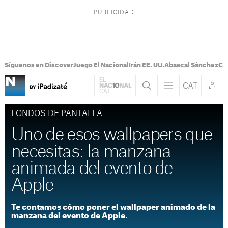
Síguenos en Discover
Juego El Nacional
Irán EE. UU.
Abascal Sánchez
Con
FONDOS DE PANTALLA
Uno de esos wallpapers que
necesitas: la manzana
animada del evento de
Apple
Te contamos cómo poner el wallpaper animado de la
manzana del evento de Apple.