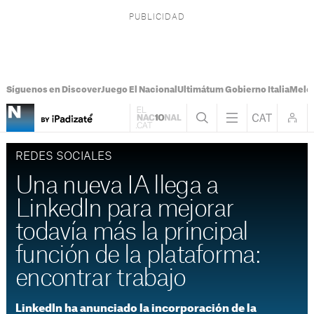
Síguenos en Discover
Juego El Nacional
Ultimátum Gobierno Italia
Melon
REDES SOCIALES
Una nueva IA llega a
LinkedIn para mejorar
todavía más la principal
función de la plataforma:
encontrar trabajo
LinkedIn ha anunciado la incorporación de la