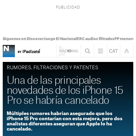
Síguenos en Discover
Juego El Nacional
ERC audios filtrados
PP menores
RUMORES, FILTRACIONES Y PATENTES
Una de las principales
novedades de los iPhone 15
Pro se habría cancelado
Múltiples rumores habrían asegurado que los
iPhone 15 Pro contarían con esta mejora, pero dos
analistas diferentes aseguran que Apple lo ha
cancelado.