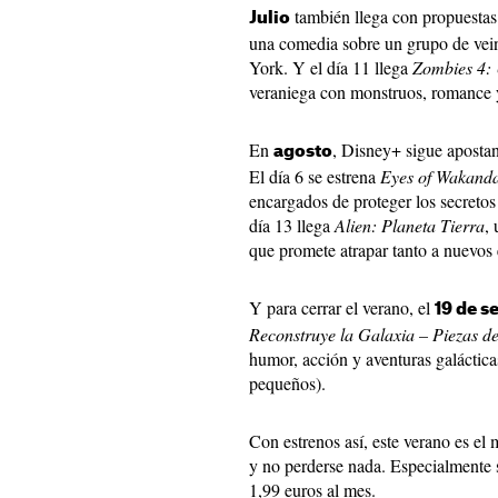
también llega con propuestas 
Julio
una comedia sobre un grupo de vei
York. Y el día 11 llega
Zombies 4: 
veraniega con monstruos, romance y
En
, Disney+ sigue apostan
agosto
El día 6 se estrena
Eyes of Wakand
encargados de proteger los secretos 
día 13 llega
Alien: Planeta Tierra
,
que promete atrapar tanto a nuevos
Y para cerrar el verano, el
19 de s
Reconstruye la Galaxia – Piezas d
humor, acción y aventuras galáctica
pequeños).
Con estrenos así, este verano es el
y no perderse nada. Especialmente 
1,99 euros al mes.