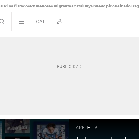
audios filtrados
PP menores migrantes
Catalunya nuevo pico
Peinado
Trag
APPLE TV