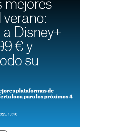
s mejores
l verano:
e a Disney+
99 € y
todo su
ejores plataformas de
ferta loca para los próximos 4
2025. 13:40