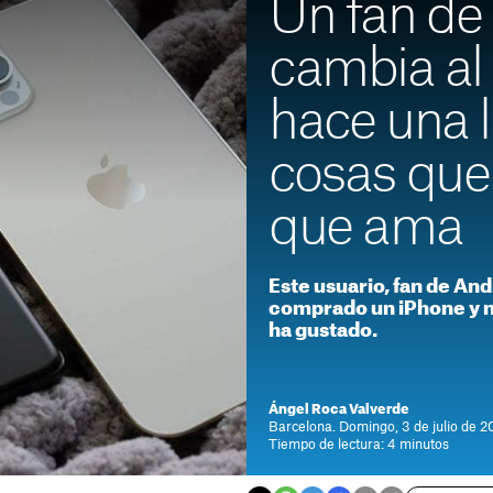
Un fan de
cambia al
hace una l
cosas que
que ama
Este usuario, fan de And
comprado un iPhone y n
ha gustado.
Ángel Roca Valverde
Barcelona. Domingo, 3 de julio de 2
Tiempo de lectura: 4 minutos