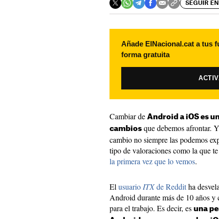
SEGUIR EN
Añade ElNacional.cat a tus f
forma gratuita
ACTI
Cambiar de
Android a iOS es u
que debemos afrontar. Y 
cambios
cambio no siempre las podemos expe
tipo de valoraciones como la que t
la primera vez que lo vemos
.
El
usuario
ITX
de Reddit
ha desvela
Android durante más de 10 años y
para el trabajo. Es decir, es
una pe