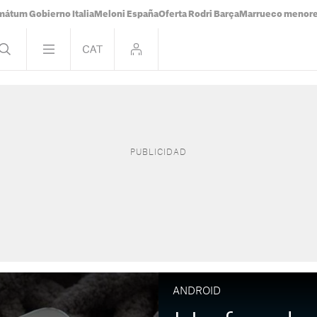
mátum Gobierno Italia
Meloni España
Oferta Rodri Barça
Marrueco menor
ANDROID