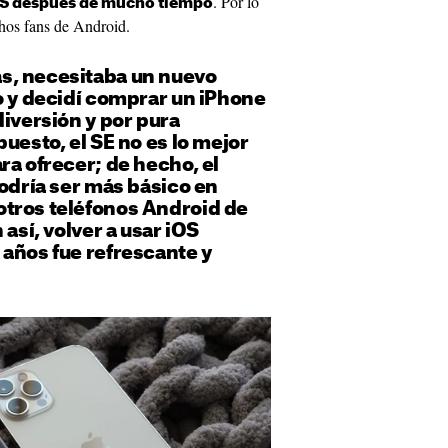
. Por lo
OS después de mucho tiempo
hos fans de Android.
s, necesitaba un nuevo
o y decidí comprar un iPhone
diversión y por pura
puesto, el SE no es lo mejor
ra ofrecer; de hecho, el
podría ser más básico en
tros teléfonos Android de
 así, volver a usar iOS
años fue refrescante y