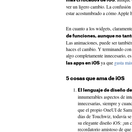
más criticados de iOS
ver un ligero cambio. La confusión 
estar acostumbrado a cómo Apple h
En cuanto a los widgets, clarament
de funciones, aunque no tanto
Las animaciones, puede ser también
haces el cambio. Y terminando con 
algo completamente innecesario, e
ya que
gasta más
las apps en iOS
5 cosas que ama de iOS
El lenguaje de diseño d
innumerables aspectos de int
innecesarias, siempre y cua
que el propio OneUI de Sams
días de Touchwiz, todavía se
su elegante diseño iOS: ¡un c
recordatorio amistoso de que