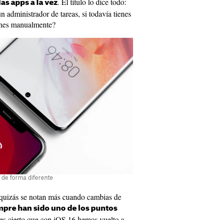
. El título lo dice todo:
as apps a la vez
n administrador de tareas, si todavía tienes
iones manualmente?
 de forma diferente
 quizás se notan más cuando cambias de
mpre han sido uno de los puntos
es cierto que con iOS 16 hemos vuelto a