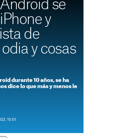
 Android se
 iPhone y
ista de
 odia y cosas
roid durante 10 años, se ha
os dice lo que más y menos le
022. 10:01