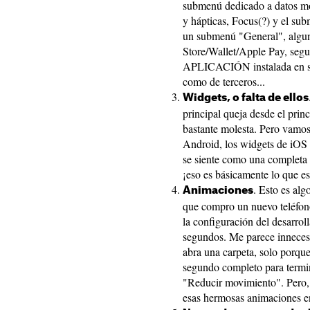
submenú dedicado a datos mó
y hápticas, Focus(?) y el su
un submenú "General", algun
Store/Wallet/Apple Pay, se
APLICACIÓN instalada en su 
como de terceros...
Widgets, o falta de ellos
principal queja desde el prin
bastante molesta. Pero vamos
Android, los widgets de iOS
se siente como una completa o
¡eso es básicamente lo que es
. Esto es alg
Animaciones
que compro un nuevo teléfono
la configuración del desarrol
segundos. Me parece innecesa
abra una carpeta, solo porqu
segundo completo para termina
"Reducir movimiento". Pero, 
esas hermosas animaciones e