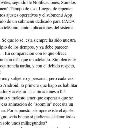
viles, seguido de Notificaciones, Sonidos
bmenú Tiempo de uso. Luego, de repente:
os ajustes operativos y el submenú App
guido de un submenú dedicado para CADA
teléfono, tanto aplicaciones del sistema
. Sé que lo sé, esta siempre ha sido nuestra
cipio de los tiempos, y ya debe parecer
... En comparación con lo que ofrece
 no son más que un adelanto. Simplemente
currencia tardía, y con el debido respeto,
!
o muy subjetivo y personal, pero cada vez
 Android, lo primero que hago es habilitar
lador y acelerar las animaciones a 0,5
rio y molesto tener que esperar a que se
e esa animación de "zoom in" necesita un
r. Por supuesto, siempre existe el ajuste
¿no sería bueno si pudieras acelerar todas
n solo unos milisegundos?