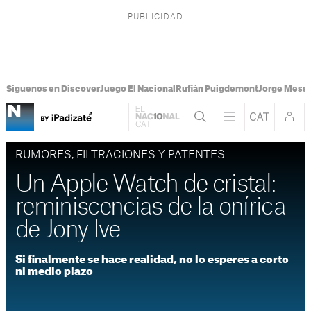
Síguenos en Discover
Juego El Nacional
Rufián Puigdemont
Jorge Messi
RUMORES, FILTRACIONES Y PATENTES
Un Apple Watch de cristal:
reminiscencias de la onírica
de Jony Ive
Si finalmente se hace realidad, no lo esperes a corto
ni medio plazo