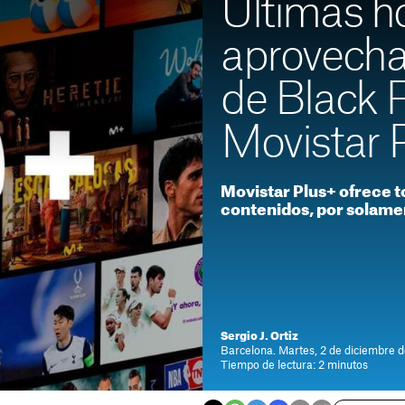
Últimas h
aprovecha
de Black F
Movistar 
Movistar Plus+ ofrece t
contenidos, por solame
Sergio J. Ortiz
Barcelona. Martes, 2 de diciembre 
Tiempo de lectura: 2 minutos