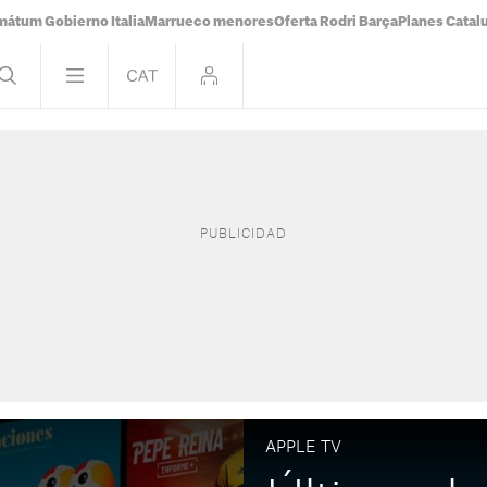
mátum Gobierno Italia
Marrueco menores
Oferta Rodri Barça
Planes Catal
APPLE TV