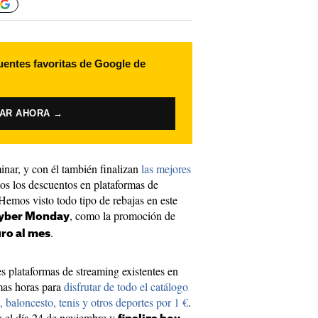
uentes favoritas de Google de
VAR AHORA →
inar, y con él también finalizan
las mejores
os los descuentos en plataformas de
Hemos visto todo tipo de rebajas en este
, como la promoción de
yber Monday
.
uro al mes
s plataformas de streaming existentes en
imas horas para
disfrutar de todo el catálogo
, baloncesto, tenis y otros deportes por 1 €
.
el día 24 de noviembre y