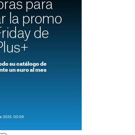
oras para
r la promo
riday de
Plus+
odo su catálogo de
nte un euro al mes
de 2025. 00:09