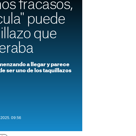
os fracasos,
ícula" puede
uillazo que
eraba
omenzando a llegar y parece
de ser uno de los taquillazos
e 2025. 09:56