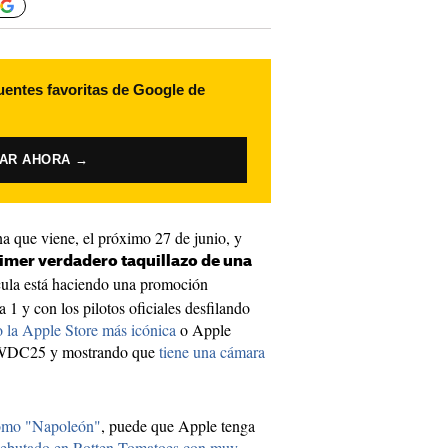
uentes favoritas de Google de
VAR AHORA →
na que viene, el próximo 27 de junio, y
rimer verdadero taquillazo de una
ícula está haciendo una promoción
 1 y con los pilotos oficiales desfilando
o la Apple Store más icónica
o Apple
 WWDC25 y mostrando que
tiene una cámara
 como "Napoleón"
, puede que Apple tenga
ebutado en Rotten Tomatoes con muy