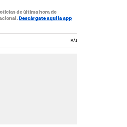
oticias de última hora de
acional.
Descárgate aquí la app
MÁS