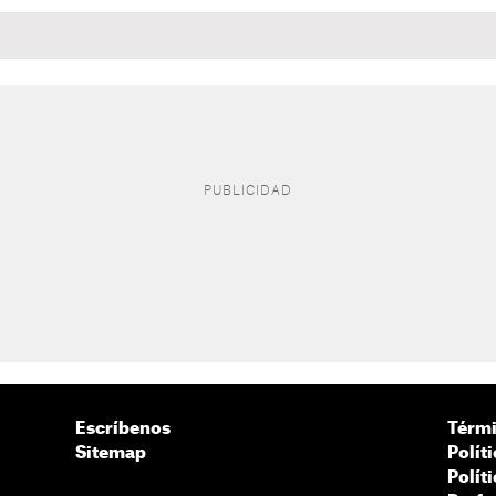
Escríbenos
Térmi
Sitemap
Polít
Polít