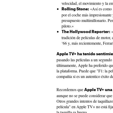
velocidad, el movimiento y la em
«Así es como s
Rolling Stone:
por el coche más impresionante 
presupuesto multimillonario. Per
piloto.»
«
The Hollywood Reporter:
tradición de películas de motor
‘66 y, más recientemente, Ferrar
Apple TV+ ha tenido sentimi
pasando las películas a un segundo 
últimamente, Apple ha preferido que
la plataforma. Puede que "F1: la pe
compañía si es un autentico éxito de
Recordemos que
Apple TV+ una
aunque no se puede considerar que e
Otros grandes intentos de taquillazo
película" en Apple TV+ no está fijad
la taquilla es buena.