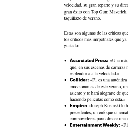
velocidad, su gran reparto y su dire
gran éxito con Top Gun: Maverick, 
taquillazo de verano.
Estas son algunas de las criticas 
los críticos más imrpotnates que ya 
gustado:
«Una máqui
Associated Press:
que, en sus escenas de carreras 
esplendor a alta velocidad.»
«F1 es una auténtica 
Collider:
emocionantes de este verano, un
asiento y te hará alegrarte de q
haciendo películas como esta.»
«Joseph Kosinski lo h
Empire:
precedentes, un enfoque cinemat
conmovedores para ofrecer una 
«F1 
Entertainment Weekly: