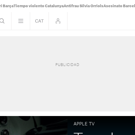
i Barça
Tiempo violento Catalunya
Antifrau Sílvia Orriols
Asesinato Barce
APPLE TV