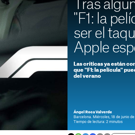
Tras algun
"F1: la pel
ser el taq
Apple esp
Las críticas ya están c
que "F1: la película" pue
del verano
Ángel Roca Valverde
Barcelona. Miércoles, 18 de junio d
Tiempo de lectura: 2 minutos