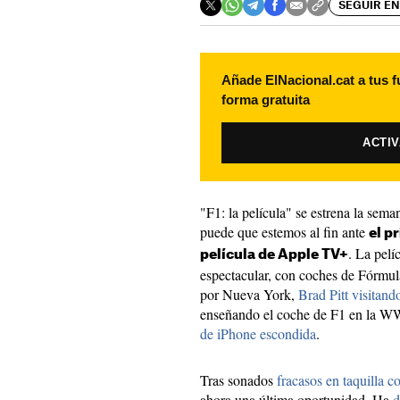
SEGUIR EN
Añade ElNacional.cat a tus f
forma gratuita
ACTI
"F1: la película" se estrena la sema
puede que estemos al fin ante
el p
. La pel
película de Apple TV+
espectacular, con coches de Fórmula
por Nueva York,
Brad Pitt visitand
enseñando el coche de F1 en la
de iPhone escondida
.
Tras sonados
fracasos en taquilla
ahora una última oportunidad. Ha
d