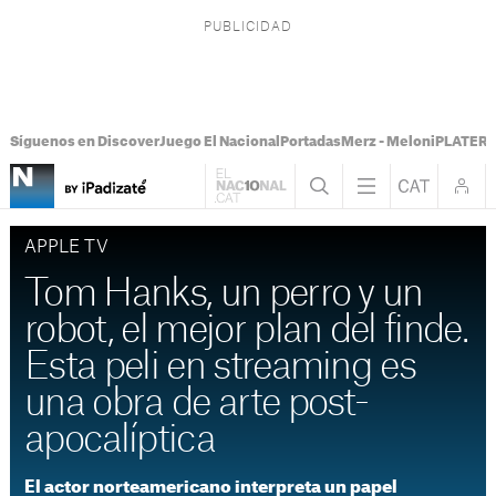
Síguenos en Discover
Juego El Nacional
Portadas
Merz - Meloni
PLATER T
APPLE TV
Tom Hanks, un perro y un
robot, el mejor plan del finde.
Esta peli en streaming es
una obra de arte post-
apocalíptica
El actor norteamericano interpreta un papel