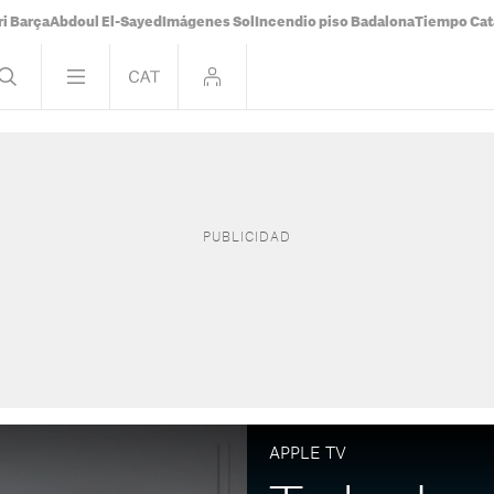
i Barça
Abdoul El-Sayed
Imágenes Sol
Incendio piso Badalona
Tiempo Cat
APPLE TV