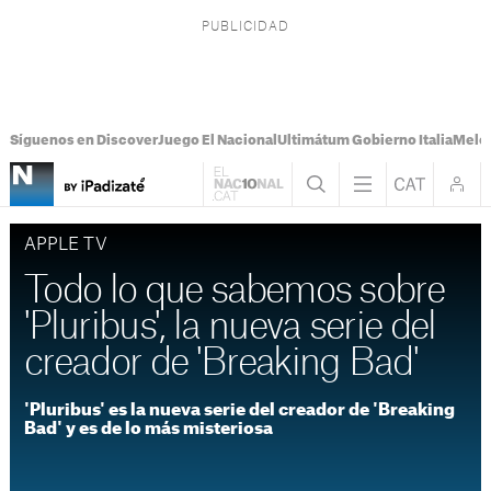
Síguenos en Discover
Juego El Nacional
Ultimátum Gobierno Italia
Melon
APPLE TV
Todo lo que sabemos sobre
'Pluribus', la nueva serie del
creador de 'Breaking Bad'
'Pluribus' es la nueva serie del creador de 'Breaking
Bad' y es de lo más misteriosa