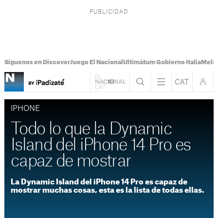
Síguenos en Discover
Juego El Nacional
Ultimátum Gobierno Italia
Melon
IPHONE
Todo lo que la Dynamic
Island del iPhone 14 Pro es
capaz de mostrar
La Dynamic Island del iPhone 14 Pro es capaz de
mostrar muchas cosas, esta es la lista de todas ellas.