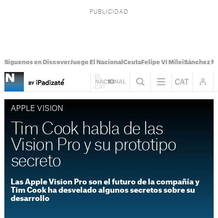
Síguenos en Discover
Juego El Nacional
Ceuta
Felipe VI Milei
Sánchez M
APPLE VISION
Tim Cook habla de las
Vision Pro y su prototipo
secreto
Las Apple Vision Pro son el futuro de la compañía y
Tim Cook ha desvelado algunos secretos sobre su
desarrollo