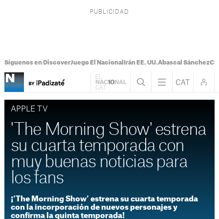
Síguenos en Discover
Juego El Nacional
Irán EE. UU.
Abascal Sánchez
Con
APPLE TV
'The Morning Show' estrena
su cuarta temporada con
muy buenas noticias para
los fans
¡'The Morning Show' estrena su cuarta temporada
con la incorporación de nuevos personajes y
confirma la quinta temporada!