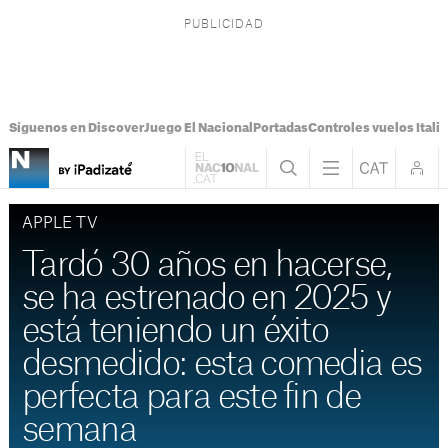
Síguenos en Discover
Juego El Nacional
Portadas
Controles vuelos Italia
APPLE TV
Tardó 30 años en hacerse,
se ha estrenado en 2025 y
está teniendo un éxito
desmedido: esta comedia es
perfecta para este fin de
semana