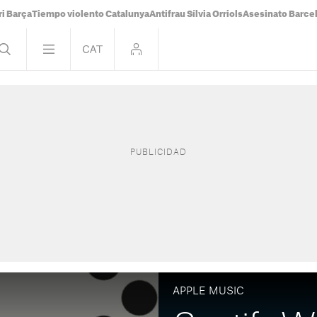
i Barça
Tiempo violento Catalunya
Antifrau Sílvia Orriols
Asesinato Barce
APPLE MUSIC