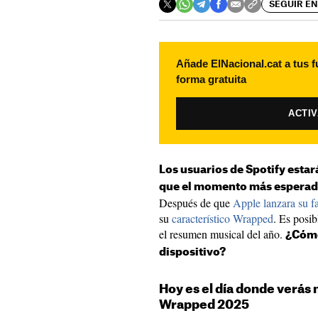
SEGUIR EN
Añade ElNacional.cat a tus f
forma gratuita
ACTI
Los usuarios de Spotify esta
que el momento más esperado 
Después de que
Apple lanzara su 
su
característico Wrapped
. Es posib
el resumen musical del año.
¿Cómo
dispositivo?
Hoy es el día donde verás
Wrapped 2025