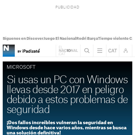
Síguenos en Discover
Juego El Nacional
Rodri Barça
Tiempo violento Ca
MICROSOFT
Si usas un PC con Windows
llevas desde 2017 en peligro
debido a estos problemas de
seguridad
¡Dos fallos increíbles vulneran la seguridad en
Windows desde hace varios años, mientras se busca
una solución definitiva!