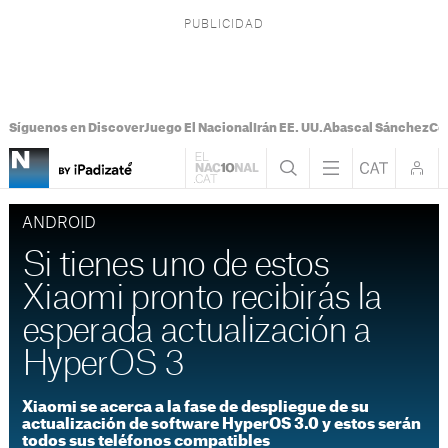
Síguenos en Discover
Juego El Nacional
Irán EE. UU.
Abascal Sánchez
Con
ANDROID
Si tienes uno de estos
Xiaomi pronto recibirás la
esperada actualización a
HyperOS 3
Xiaomi se acerca a la fase de despliegue de su
actualización de software HyperOS 3.0 y estos serán
todos sus teléfonos compatibles