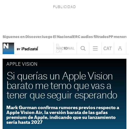
Síguenos en Discover
Juego El Nacional
ERC audios filtrados
PP menores
APPLE VISION
Si querías un Apple Vision
barato me temo que vas a
tener que seguir esperando
Mark Gurman confirma rumores previos respecto a
Apple Vision Air, la versión barata de las gafas
premium de Apple, indicando que su lanzamiento
sería hasta 2027