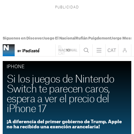
Síguenos en Discover
Juego El Nacional
Rufián Puigdemont
Jorge Messi
IPHONE
Si los juegos de Nintendo
Switch te parecen caros,
espera a ver el precio del
iPhone 17
¡A diferencia del primer gobierno de Trump, Apple
no ha recibido una exención arancelaria!