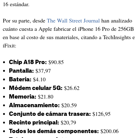
16 estándar.
Por su parte, desde
The Wall Street Journal
han analizado
cuánto cuesta a Apple fabricar el iPhone 16 Pro de 256GB
en base al costo de sus materiales, citando a TechInsights e
iFixit:
$90.85
Chip A18 Pro:
$37,97
Pantalla:
$4.10
Batería:
$26.62
Módem celular 5G:
$21.80
Memoria:
$20.59
Almacenamiento:
$126,95
Conjunto de cámara trasera:
$20,79
Recinto principal:
$200.06
Todos los demás componentes: