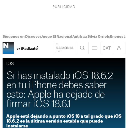
Síguenos en Discover
Juego El Nacional
Antifrau Sílvia Orriols
Encuesta 
IOS
Si has instalado iOS 18.6.2
en tu iPhone debes saber
esto: Apple ha dejado de
firmar iOS 18.6.1
Apple está dejando a punto iOS 18 a tal grado que iOS
18.6.2 es la última versión estable que puede
instalarse