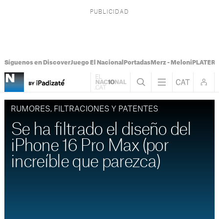
Síguenos en Discover
Juego El Nacional
Portadas
Merz - Meloni
PLATER T
RUMORES, FILTRACIONES Y PATENTES
Se ha filtrado el diseño del
iPhone 16 Pro Max (por
increíble que parezca)