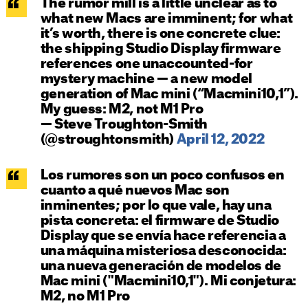
The rumor mill is a little unclear as to
what new Macs are imminent; for what
it’s worth, there is one concrete clue:
the shipping Studio Display firmware
references one unaccounted-for
mystery machine — a new model
generation of Mac mini (“Macmini10,1”).
My guess: M2, not M1 Pro
— Steve Troughton-Smith
(@stroughtonsmith)
April 12, 2022
Los rumores son un poco confusos en
cuanto a qué nuevos Mac son
inminentes; por lo que vale, hay una
pista concreta: el firmware de Studio
Display que se envía hace referencia a
una máquina misteriosa desconocida:
una nueva generación de modelos de
Mac mini ("Macmini10,1"). Mi conjetura:
M2, no M1 Pro