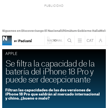
Síguenos en Discover
Juego El Nacional
Ultimátum Gobierno Italia
Melon
APPLE
Se filtra la capacidad de la
batería del iPhone 18 Pro y
puede ser decepcionante
Filtran las capacidades de las dos versiones de
iPhone 18 Pro que saldrán al mercado internacional
y chino, ¿bueno o malo?